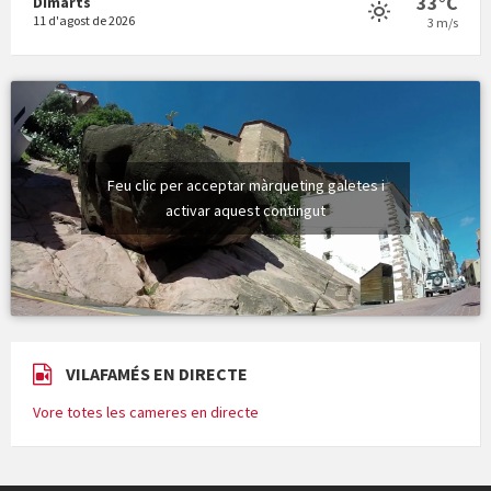
33°C
Dimarts
11 d'agost de 2026
3 m/s
Feu clic per acceptar màrqueting galetes i
activar aquest contingut
VILAFAMÉS EN DIRECTE
Vore totes les cameres en directe