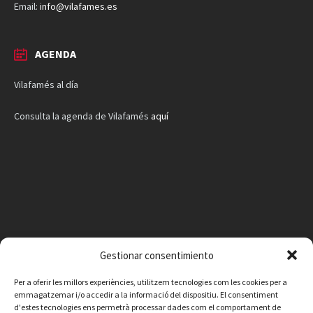
Email:
info@vilafames.es
AGENDA
Vilafamés al día
Consulta la agenda de Vilafamés
aquí
Gestionar consentimiento
Per a oferir les millors experiències, utilitzem tecnologies com les cookies per a
emmagatzemar i/o accedir a la informació del dispositiu. El consentiment
d'estes tecnologies ens permetrà processar dades com el comportament de