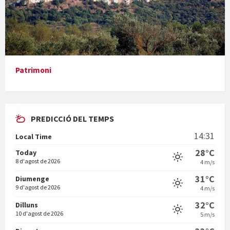
Presentació del llibre &quot;La mare&quot;, d'Emma Zafon
Patrimoni
PREDICCIÓ DEL TEMPS
En Bum
14:31
Local Time
28°C
Today
8 d'agost de 2026
4 m/s
31°C
Diumenge
9 d'agost de 2026
4 m/s
Vermuts a la Font. Hit parit
32°C
Dilluns
10 d'agost de 2026
5 m/s