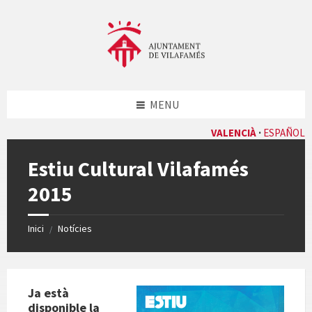
Skip
Skip
Skip
Skip
to
to
to
to
content
left
right
footer
sidebar
sidebar
MENU
VALENCIÀ
ESPAÑOL
Estiu Cultural Vilafamés
2015
Inici
Notícies
/
Ja està
disponible la