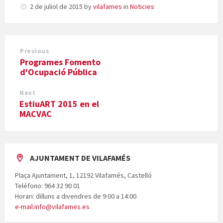
2 de juliol de 2015
by
vilafames
in
Noticies
Previous
Programes Fomento
d'Ocupació Pública
Next
EstiuART 2015 en el
MACVAC
AJUNTAMENT DE VILAFAMÉS
Plaça Ajuntament, 1, 12192 Vilafamés, Castelló
Teléfono: 964 32 90 01
Horari: dilluns a divendres de 9:00 a 14:00
e-mail:info@vilafames.es