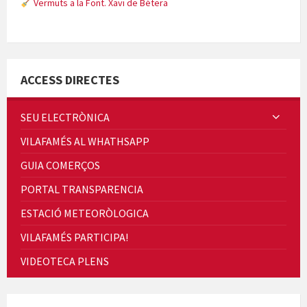
Vermuts a la Font. Xavi de Bétera
Minicims
ACCESS DIRECTES
SEU ELECTRÒNICA
VILAFAMÉS AL WHATHSAPP
Quintà Culroja
GUIA COMERÇOS
PORTAL TRANSPARENCIA
ESTACIÓ METEORÒLOGICA
VILAFAMÉS PARTICIPA!
Cicle de Cine i Dones rurals
VIDEOTECA PLENS
Concerts al Museu