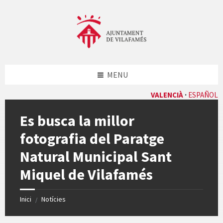
Skip
Skip
Skip
Skip
to
to
to
to
content
left
right
footer
sidebar
sidebar
MENU
VALENCIÀ
ESPAÑOL
Es busca la millor
fotografia del Paratge
Natural Municipal Sant
Miquel de Vilafamés
Inici
Notícies
/