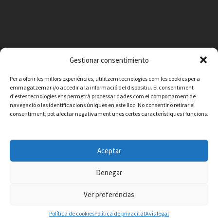
Gestionar consentimiento
Per a oferir les millors experiències, utilitzem tecnologies com les cookies per a
emmagatzemar i/o accedir a la informació del dispositiu. El consentiment
d'estes tecnologies ens permetrà processar dades com el comportament de
navegació o les identificacions úniques en este lloc. No consentir o retirar el
consentiment, pot afectar negativament unes certes característiques i funcions.
Facebook
Instagram
X
YouTube
Email
Aceptar
Contacte
Avís legal
Política de privacitat
Política de cookies
© 2026 Ajuntament de Vilafamés - Desarrollada por
CorvanIT
Denegar
Ver preferencias
Política de cookies
Política de privacitat
Avís legal