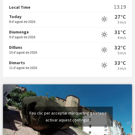
13:19
Local Time
27°C
Today
8 d'agost de 2026
3 m/s
31°C
Diumenge
9 d'agost de 2026
4 m/s
Vermuts a la Font. Hit parit
32°C
Dilluns
10 d'agost de 2026
5 m/s
33°C
Dimarts
11 d'agost de 2026
3 m/s
Feu clic per acceptar màrqueting galetes i
activar aquest contingut