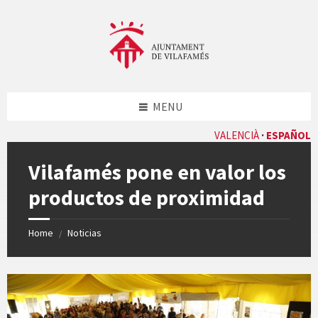
Skip
Skip
Skip
Skip
to
to
to
to
content
left
right
footer
sidebar
sidebar
MENU
VALENCIÀ
ESPAÑOL
Vilafamés pone en valor los
productos de proximidad
Home
Noticias
/