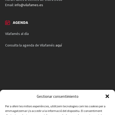
Email:
info@vilafames.es
AGENDA
Vilafamés al día
Consulta la agenda de Vilafamés
aquí
Gestionar consentimiento
Per a oferir les millors experiències, utilitzem tecnologies com les cookies per a
emmagatzemar i/o accedir a la informació del dispositiu. El consentiment