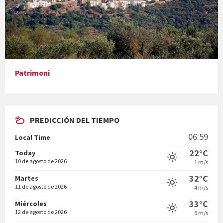
Presentació del llibre &quot;La mare&quot;, d'Emma Zafon
Patrimoni
PREDICCIÓN DEL TIEMPO
En Bum
06:59
Local Time
22°C
Today
10 de agosto de 2026
1 m/s
32°C
Martes
11 de agosto de 2026
4 m/s
Vermuts a la Font. Hit parit
33°C
Miércoles
12 de agosto de 2026
5 m/s