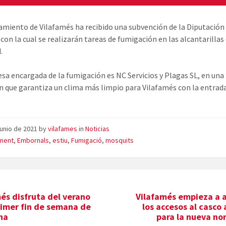
amiento de Vilafamés ha recibido una subvención de la Diputación
con la cual se realizarán tareas de fumigación en las alcantarillas 
.
sa encargada de la fumigación es NC Servicios y Plagas SL, en una
n que garantiza un clima más limpio para Vilafamés con la entrada
junio de 2021
by
vilafames
in
Noticias
ament
,
Embornals
,
estiu
,
Fumigació
,
mosquits
és disfruta del verano
Vilafamés empieza a 
rimer fin de semana de
los accesos al casco
ina
para la nueva no