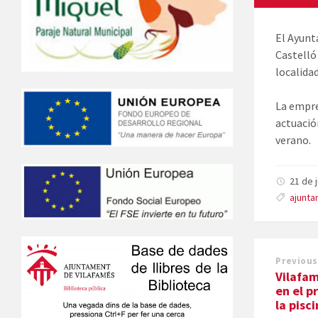
El Ayunt
Castelló 
localidad
La empre
actuació
verano.
21 de 
ajunt
Previous
Vilafam
en el p
la pisc