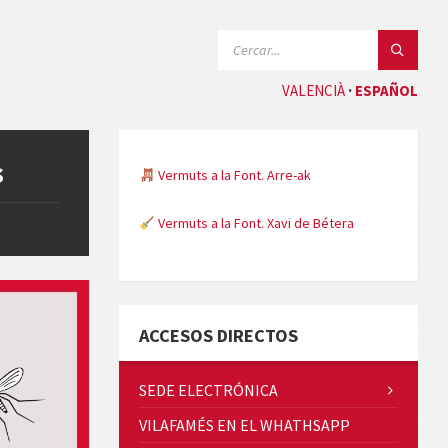
SEARCH:
VALENCIÀ
ESPAÑOL
s
Vermuts a la Font. Arre-ak
Vermuts a la Font. Xavi de Bétera
Minicims
ACCESOS DIRECTOS
SEDE ELECTRÓNICA
VILAFAMÉS EN EL WHATHSAPP
Quintà Culroja