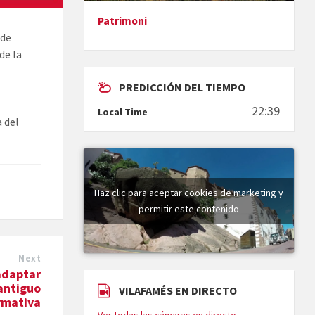
Patrimoni
 de
Presentació del llibre &quot;La
de la
mare&quot;, d'Emma Zafon
PREDICCIÓN DEL TIEMPO
22:39
Local Time
 del
En Bum
Haz clic para aceptar cookies de marketing y
permitir este contenido
Next
adaptar
Vermuts a la Font. Hit parit
 antiguo
VILAFAMÉS EN DIRECTO
rmativa