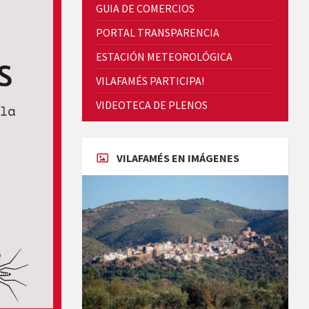
GUIA DE COMERCIOS
PORTAL TRANSPARENCIA
ESTACIÓN METEOROLÓGICA
VILAFAMÉS PARTICIPA!
Cicle de Cine i Dones rurals
VIDEOTECA DE PLENOS
Concerts al Museu
VILAFAMÉS EN IMÁGENES
Concerts al Museu