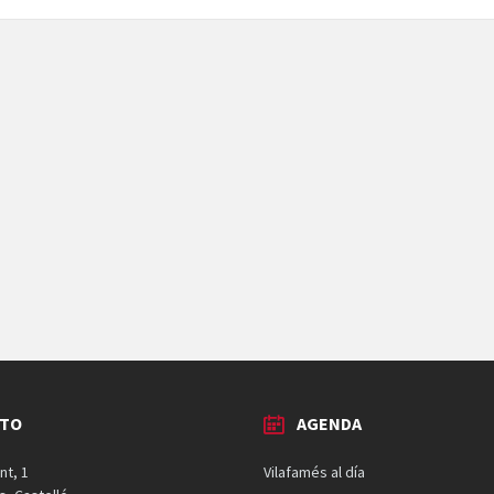
CTO
AGENDA
nt, 1
Vilafamés al día