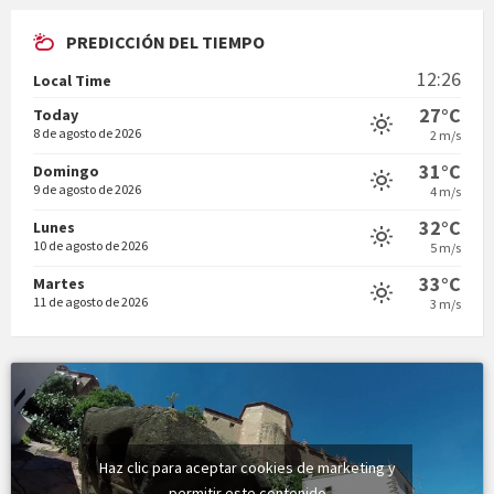
PREDICCIÓN DEL TIEMPO
En Bum
12:26
Local Time
27°C
Today
8 de agosto de 2026
2 m/s
31°C
Domingo
9 de agosto de 2026
4 m/s
Vermuts a la Font. Hit parit
32°C
Lunes
10 de agosto de 2026
5 m/s
33°C
Martes
11 de agosto de 2026
3 m/s
Haz clic para aceptar cookies de marketing y
permitir este contenido