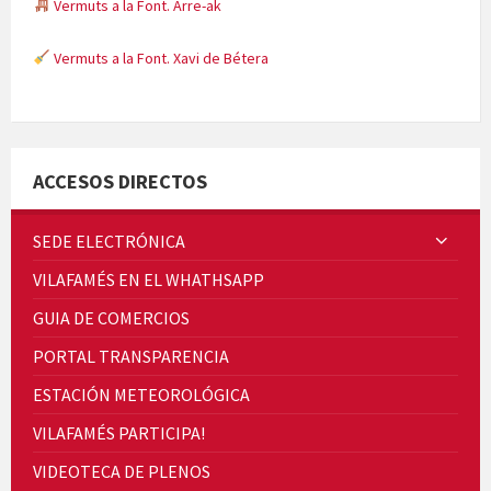
Vermuts a la Font. Arre-ak
Vermuts a la Font. Xavi de Bétera
Minicims
ACCESOS DIRECTOS
SEDE ELECTRÓNICA
VILAFAMÉS EN EL WHATHSAPP
Quintà Culroja
GUIA DE COMERCIOS
PORTAL TRANSPARENCIA
ESTACIÓN METEOROLÓGICA
VILAFAMÉS PARTICIPA!
Cicle de Cine i Dones rurals
VIDEOTECA DE PLENOS