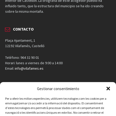
interior de Castellón. La orografía de este acogedor pueblo ha
influido tanto, que la estructura del municipio se ha ido creando
sobre la misma montaña.
CONTACTO
Plaça Ajuntament, 1
12192 Vilafamés, Castelló
Teléfono: 964 32 90 01
Horari: lunes a viernes de 9:00 a 14:00
Email:
info@vilafames.es
AGENDA
Gestionar consentimiento
Vilafamés al día
Per a oferir les millors experiències, utilitzem tecnologies com les cookies per a
emmagatzemar i/o accedir a la informació del dispositiu. El consentiment
d'estes tecnologies ens permetrà processar dades com el comportament de
Consulta la agenda de Vilafamés
aquí
navegació o les identificacions úniques en este lloc. No consentir o retirar el