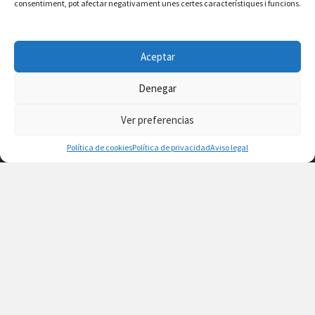
consentiment, pot afectar negativament unes certes característiques i funcions.
Aceptar
Denegar
Ver preferencias
Política de cookies
Política de privacidad
Aviso legal
Facebook
Instagram
X
YouTube
Email
Contacto
Aviso legal
Política de privacidad
Política de cookies
© 2026 Ajuntament de Vilafamés - Desarrollada por
CorvanIT