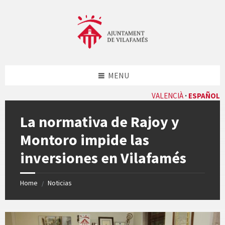
Skip
Skip
Skip
Skip
to
to
to
to
content
left
right
footer
sidebar
sidebar
MENU
VALENCIÀ
ESPAÑOL
La normativa de Rajoy y
Montoro impide las
inversiones en Vilafamés
Home
Noticias
/