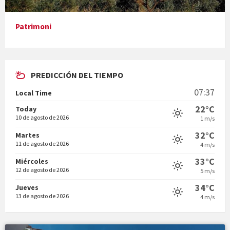
Patrimoni
PREDICCIÓN DEL TIEMPO
En Bum
07:37
Local Time
22°C
Today
10 de agosto de 2026
1 m/s
32°C
Martes
11 de agosto de 2026
4 m/s
Vermuts a la Font. Hit parit
33°C
Miércoles
12 de agosto de 2026
5 m/s
34°C
Jueves
13 de agosto de 2026
4 m/s