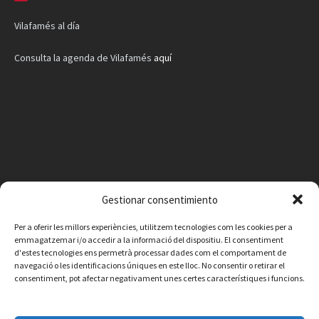
Vilafamés al día
Consulta la agenda de Vilafamés
aquí
Gestionar consentimiento
Per a oferir les millors experiències, utilitzem tecnologies com les cookies per a
emmagatzemar i/o accedir a la informació del dispositiu. El consentiment
d'estes tecnologies ens permetrà processar dades com el comportament de
navegació o les identificacions úniques en este lloc. No consentir o retirar el
consentiment, pot afectar negativament unes certes característiques i funcions.
Facebook
Instagram
X
YouTube
Email