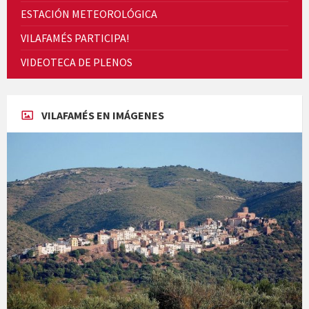
ESTACIÓN METEOROLÓGICA
VILAFAMÉS PARTICIPA!
Cicle de Cine i Dones rurals
VIDEOTECA DE PLENOS
Concerts al Museu
VILAFAMÉS EN IMÁGENES
Concerts al Museu
Presentació del llibre &quot;La mare&quot;, d'Emma Zafon