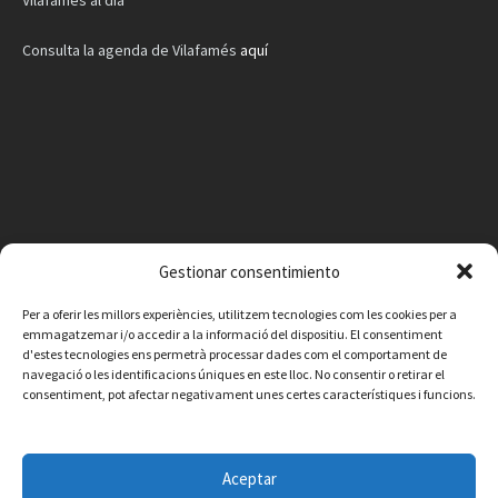
Consulta la agenda de Vilafamés
aquí
Gestionar consentimiento
Per a oferir les millors experiències, utilitzem tecnologies com les cookies per a
emmagatzemar i/o accedir a la informació del dispositiu. El consentiment
d'estes tecnologies ens permetrà processar dades com el comportament de
navegació o les identificacions úniques en este lloc. No consentir o retirar el
consentiment, pot afectar negativament unes certes característiques i funcions.
Facebook
Instagram
X
YouTube
Email
Aceptar
Contacto
Aviso legal
Política de privacidad
Política de cookies