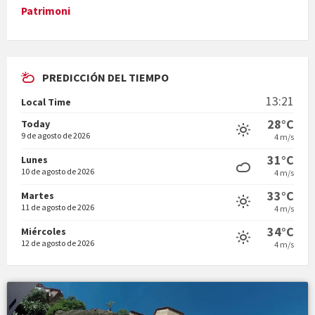
Patrimoni
PREDICCIÓN DEL TIEMPO
En Bum
13:21
Local Time
28°C
Today
9 de agosto de 2026
4 m/s
31°C
Lunes
10 de agosto de 2026
4 m/s
Vermuts a la Font. Hit parit
33°C
Martes
11 de agosto de 2026
4 m/s
34°C
Miércoles
12 de agosto de 2026
4 m/s