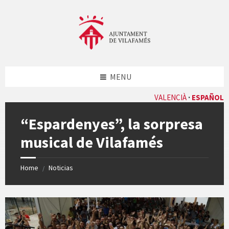
Skip
Skip
Skip
Skip
to
to
to
to
content
left
right
footer
sidebar
sidebar
MENU
VALENCIÀ
ESPAÑOL
“Espardenyes”, la sorpresa
musical de Vilafamés
Home
Noticias
/