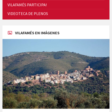
VILAFAMÉS PARTICIPA!
Cicle de Cine i Dones rurals
VIDEOTECA DE PLENOS
Concerts al Museu
VILAFAMÉS EN IMÁGENES
Concerts al Museu
Presentació del llibre &quot;La mare&quot;, d'Emma Zafon