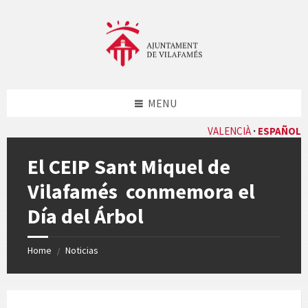
Skip
Skip
Skip
Skip
to
to
to
to
content
left
right
footer
sidebar
sidebar
MENU
VALENCIÀ
ESPAÑOL
El CEIP Sant Miquel de
Vilafamés conmemora el
Día del Árbol
Home
Noticias
/