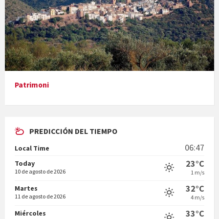
Presentació del llibre &quot;La mare&quot;, d'Emma Zafon
Patrimoni
PREDICCIÓN DEL TIEMPO
En Bum
06:47
Local Time
23°C
Today
10 de agosto de 2026
1 m/s
32°C
Martes
11 de agosto de 2026
4 m/s
Vermuts a la Font. Hit parit
33°C
Miércoles