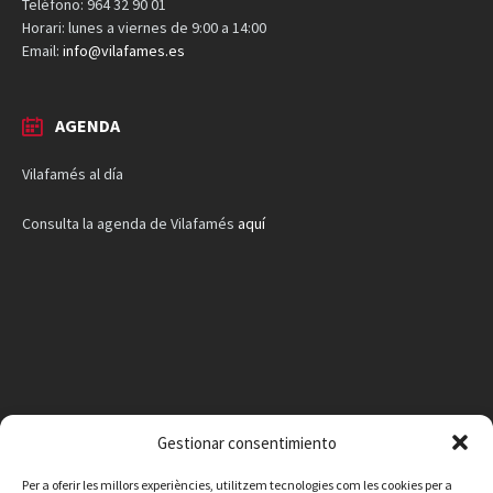
Teléfono: 964 32 90 01
Horari: lunes a viernes de 9:00 a 14:00
Email:
info@vilafames.es
AGENDA
Vilafamés al día
Consulta la agenda de Vilafamés
aquí
Gestionar consentimiento
Per a oferir les millors experiències, utilitzem tecnologies com les cookies per a