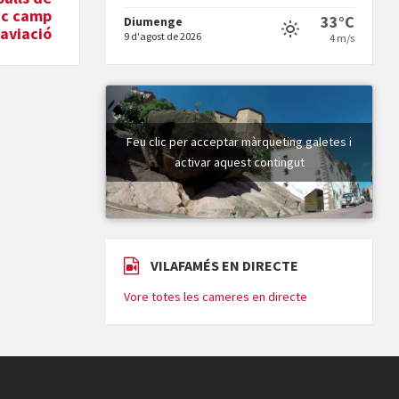
tic camp
33°C
Diumenge
'aviació
9 d'agost de 2026
4 m/s
Vigília pasqual
Feu clic per acceptar màrqueting galetes i
activar aquest contingut
Minicims
VILAFAMÉS EN DIRECTE
Vore totes les cameres en directe