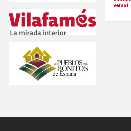
veïnat