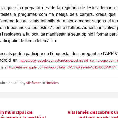
sta que s’ha preparat des de la regidoria de festes demana e
testes a preguntes com “la neteja dels carrers, creus que 
“ordena les activitats infantils de major a menor segons el teu
ota li posaries a les festes?”, entre d’altres. Aquesta iniciativa
s i residents a la localitat manifestar la seua opinió i formar part
articipatiu de forma telemàtica.
ressats poden participar en l’enquesta, descarregant-se l’APP 
android en
https://play.google.com/store/apps/details?id=com.vicopo.com.
one a
https://itunes.apple.com/es/app/vilafam%C3%A9s-info/id1146359504?m
tubre de 2017
by
vilafames
in
Noticies
rn municipal de
Vilafamés descobreix u
és exposa la gestió al
antiaeri en els tre