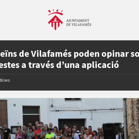
veïns de Vilafamés poden opinar s
festes a través d’una aplicació
tícies