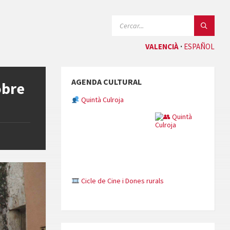
CERCAR:
VALENCIÀ
ESPAÑOL
AGENDA CULTURAL
obre
Quintà Culroja
Cicle de Cine i Dones rurals
Concerts al Museu