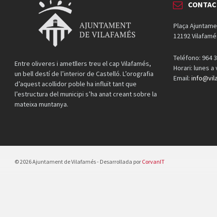
CONTAC
Plaça Ajuntame
12192 Vilafamé
Teléfono: 964 3
Entre oliveres i ametllers treu el cap Vilafamés,
Horari: lunes a
un bell destí de l’interior de Castelló. L’orografia
Email:
info@vil
d’aquest acollidor poble ha influït tant que
l’estructura del municipi s’ha anat creant sobre la
mateixa muntanya.
© 2026 Ajuntament de Vilafamés - Desarrollada por
CorvanIT