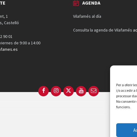
TE
AGENDA
nt, 1
Vilafamés al día
s, Castelló
Consulta la agenda de Vilafamés
aq
2 90 01
 viernes de 9:00 a 14:00
afames.es
Per a oferir 
Facebook
Instagram
X
YouTube
Email
i/o accedir a
processar dad
No consentir 
funcions.
A