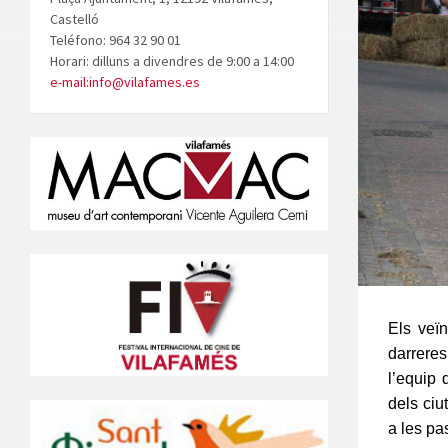
Castelló
Teléfono: 964 32 90 01
Horari: dilluns a divendres de 9:00 a 14:00
e-mail:info@vilafames.es
Els veï
darrere
l’equip 
dels ciu
a les pa