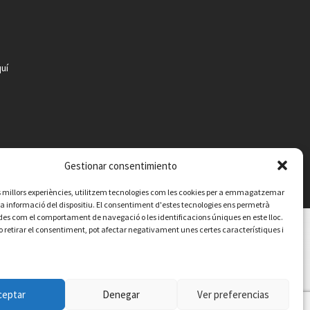
uí
Gestionar consentimiento
les millors experiències, utilitzem tecnologies com les cookies per a emmagatzemar
 la informació del dispositiu. El consentiment d'estes tecnologies ens permetrà
es com el comportament de navegació o les identificacions úniques en este lloc.
o retirar el consentiment, pot afectar negativament unes certes característiques i
Contacte
Avís legal
Política de privacitat
Política de cookies
ceptar
Denegar
Ver preferencias