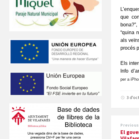
L’enque
que con
bona?”, 
“quina n
als veïn
procés p
Els inte
Info d’
per a iPh
3 d'oc
Previous
El gove
Vilafam