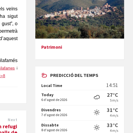
ls veïns
ha sigut
 gust”, o
 permetrà
 d’aquest
Paella monumental i TARDEO. Amics de
Patrimoni
la vaca
Vilafamés
vilafames
i
PREDICCIÓ DEL TEMPS
t=8
14:51
Local Time
27°C
Today
Diumenge de ressurecció
6 d'agost de 2026
5 m/s
31°C
Divendres
7 d'agost de 2026
4 m/s
Next
33°C
Dissabte
n refugi
8 d'agost de 2026
4 m/s
balls de