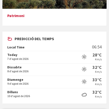
Presentació del llibre &quot;La mare&quot;, d'Emma Zafon
Patrimoni
PREDICCIÓ DEL TEMPS
En Bum
06:54
Local Time
28°C
Today
7 d'agost de 2026
4 m/s
32°C
Dissabte
8 d'agost de 2026
4 m/s
Vermuts a la Font. Hit parit
33°C
Diumenge
9 d'agost de 2026
4 m/s
32°C
Dilluns
10 d'agost de 2026
4 m/s