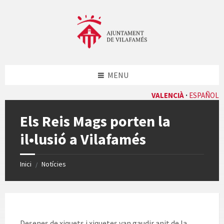
Skip
Skip
Skip
Skip
to
to
to
to
content
left
right
footer
sidebar
sidebar
MENU
VALENCIÀ
ESPAÑOL
Els Reis Mags porten la
il•lusió a Vilafamés
Inici
Notícies
/
Desenes de xiquets i xiquetes van gaudir anit de la