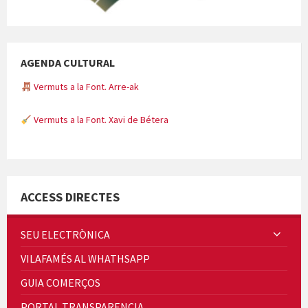
AGENDA CULTURAL
Vermuts a la Font. Arre-ak
Vermuts a la Font. Xavi de Bétera
Minicims
ACCESS DIRECTES
SEU ELECTRÒNICA
VILAFAMÉS AL WHATHSAPP
Quintà Culroja
GUIA COMERÇOS
PORTAL TRANSPARENCIA