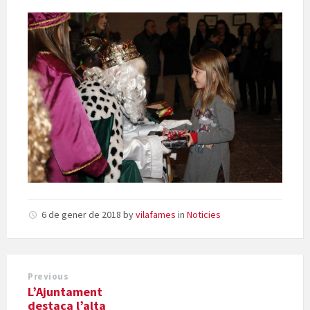
6 de gener de 2018
by
vilafames
in
Noticies
Previous
L’Ajuntament
destaca l’alta