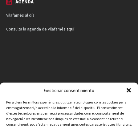
AGENDA
Vilafamés al día
Consulta la agenda de Vilafamés
aquí
Gestionar consentimiento
Per a oferir les millors experiències, utilitzem tecnologies com les cookies per a
emmagatzemar i/o accedir a la informació del dispositiu. El consentiment
d'estes tecnologies ens permetrà processar dades com el comportament de
navegació o les identificacions úniques en este lloc. No consentir o retirar el
consentiment, pot afectar negativament unes certes característiques i funcions.
Facebook
Instagram
X
YouTube
Email