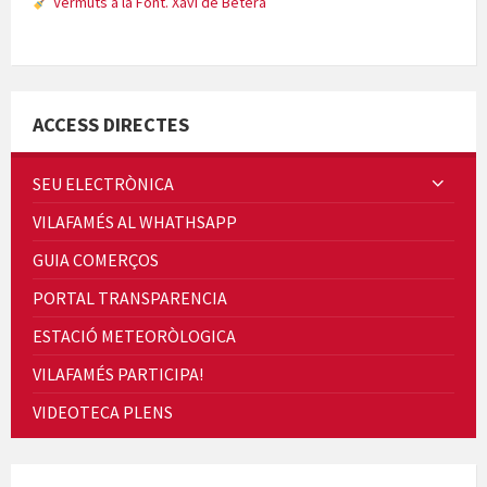
Vermuts a la Font. Xavi de Bétera
Minicims
ACCESS DIRECTES
SEU ELECTRÒNICA
VILAFAMÉS AL WHATHSAPP
Quintà Culroja
GUIA COMERÇOS
PORTAL TRANSPARENCIA
ESTACIÓ METEORÒLOGICA
VILAFAMÉS PARTICIPA!
Cicle de Cine i Dones rurals
VIDEOTECA PLENS
Concerts al Museu