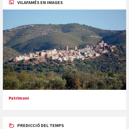
VILAFAMÉS EN IMAGES
Concerts al Museu
Presentació del llibre &quot;La mare&quot;, d'Emma Zafon
Patrimoni
PREDICCIÓ DEL TEMPS
En Bum