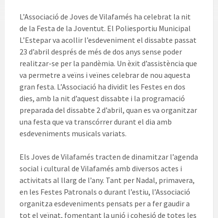
L’Associació de Joves de Vilafamés ha celebrat la nit
de la Festa de la Joventut. El Poliesportiu Municipal
L’Estepar va acollir l’esdeveniment el dissabte passat
23 d’abril després de més de dos anys sense poder
realitzar-se per la pandèmia. Un èxit d’assistència que
va permetre a veïns i veïnes celebrar de nou aquesta
gran festa. L’Associació ha dividit les Festes en dos
dies, amb la nit d’aquest dissabte i la programació
preparada del dissabte 2 d’abril, quan es va organitzar
una festa que va transcórrer durant el dia amb
esdeveniments musicals variats.
Els Joves de Vilafamés tracten de dinamitzar l’agenda
social i cultural de Vilafamés amb diversos actes i
activitats al llarg de l’any. Tant per Nadal, primavera,
en les Festes Patronals o durant l’estiu, l’Associació
organitza esdeveniments pensats per a fer gaudir a
tot el veïnat, fomentant la unió i cohesió de totes les