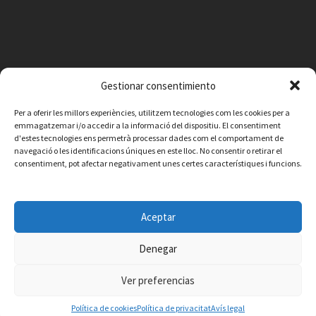
Gestionar consentimiento
Per a oferir les millors experiències, utilitzem tecnologies com les cookies per a
emmagatzemar i/o accedir a la informació del dispositiu. El consentiment
d'estes tecnologies ens permetrà processar dades com el comportament de
navegació o les identificacions úniques en este lloc. No consentir o retirar el
consentiment, pot afectar negativament unes certes característiques i funcions.
Facebook
Instagram
X
YouTube
Email
Aceptar
Contacte
Avís legal
Política de privacitat
Política de cookies
© 2026 Ajuntament de Vilafamés - Desarrollada por
CorvanIT
Denegar
Ver preferencias
Política de cookies
Política de privacitat
Avís legal