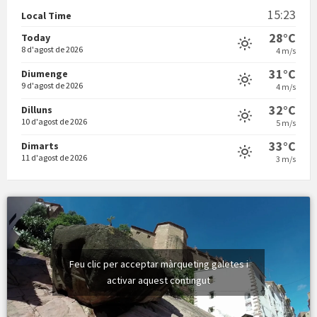
15:23
Local Time
28°C
Today
8 d'agost de 2026
4 m/s
31°C
Diumenge
9 d'agost de 2026
4 m/s
Vermuts a la Font. Hit parit
32°C
Dilluns
10 d'agost de 2026
5 m/s
33°C
Dimarts
11 d'agost de 2026
3 m/s
Feu clic per acceptar màrqueting galetes i
activar aquest contingut