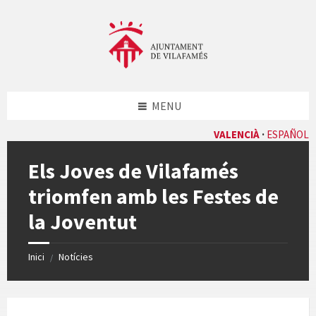
Skip
Skip
Skip
Skip
to
to
to
to
content
left
right
footer
sidebar
sidebar
MENU
VALENCIÀ
ESPAÑOL
Els Joves de Vilafamés
triomfen amb les Festes de
la Joventut
Inici
Notícies
/