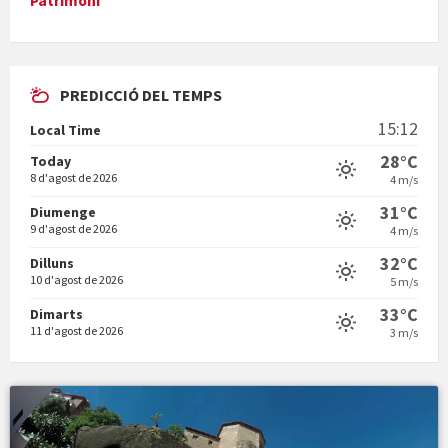
Patrimoni
PREDICCIÓ DEL TEMPS
En Bum
15:12
Local Time
28°C
Today
8 d'agost de 2026
4 m/s
31°C
Diumenge
9 d'agost de 2026
4 m/s
Vermuts a la Font. Hit parit
32°C
Dilluns
10 d'agost de 2026
5 m/s
33°C
Dimarts
11 d'agost de 2026
3 m/s