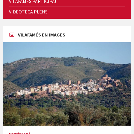
VILAFAMÉS PARTICIPA!
Cicle de Cine i Dones rurals
VIDEOTECA PLENS
Concerts al Museu
VILAFAMÉS EN IMAGES
Concerts al Museu
Presentació del llibre &quot;La mare&quot;, d'Emma Zafon