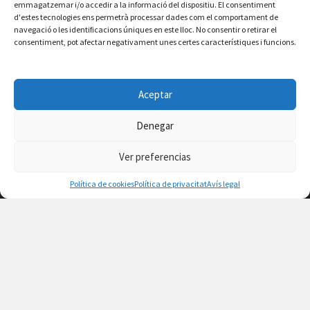
emmagatzemar i/o accedir a la informació del dispositiu. El consentiment
d'estes tecnologies ens permetrà processar dades com el comportament de
Consulta la agenda de Vilafamés
aquí
navegació o les identificacions úniques en este lloc. No consentir o retirar el
consentiment, pot afectar negativament unes certes característiques i funcions.
Aceptar
Denegar
Ver preferencias
Política de cookies
Política de privacitat
Avís legal
Facebook
Instagram
X
YouTube
Email
Contacte
Avís legal
Política de privacitat
Política de cookies