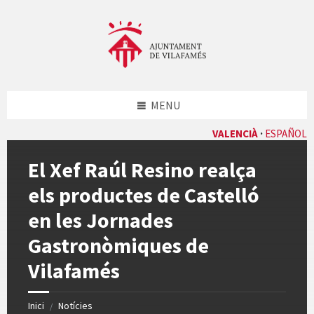
Skip
Skip
Skip
Skip
to
to
to
to
content
left
right
footer
sidebar
sidebar
MENU
VALENCIÀ
ESPAÑOL
El Xef Raúl Resino realça
els productes de Castelló
en les Jornades
Gastronòmiques de
Vilafamés
Inici
Notícies
/