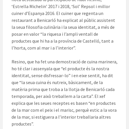
‘Estrella Michelin’ 2017 i 2018, ‘Sol’ Repsol i millor
cuiner d’Espanya 2016. El cuiner que regenta un
restaurant a Benicarló ha explicat al públic assistent
la seua filosofia culinària i la seua identitat, a més de
posar en valor “la riquesa i l’ampli ventall de
productes que hi ha a la província de Castelló, tant a
l’horta, com al mar i a l’interior”.
Resino, que ha fet una demostració de cuina marinera,
ho té clar i assenyala que “el producte és la nostra
identitat, sense disfressar-lo” i en eixe sentit, ha dit
que “la seua cuina és nutreix, bàsicament, de la
matèria prima que troba a la llotja de Benicarló cada
temporada, per això treballem a la carta”. El xef
explica que les seues receptes es basen “en productes
de la mar com el peix i el marisc, perquè estic a la vora
de la mar, si estiguera a l’interior treballaria altres
productes”.