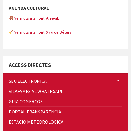
AGENDA CULTURAL
Vermuts a la Font. Arre-ak
Vermuts a la Font. Xavi de Bétera
Minicims
ACCESS DIRECTES
SEU ELECTRÒNICA
VILAFAMÉS AL WHATHSAPP
Quintà Culroja
GUIA COMERÇOS
PORTAL TRANSPARENCIA
ESTACIÓ METEORÒLOGICA