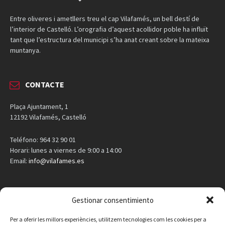
Entre oliveres i ametllers treu el cap Vilafamés, un bell destí de
l’interior de Castelló. L’orografia d’aquest acollidor poble ha influït
tant que l’estructura del municipi s’ha anat creant sobre la mateixa
muntanya.
CONTACTE
Plaça Ajuntament, 1
12192 Vilafamés, Castelló
Teléfono: 964 32 90 01
Horari: lunes a viernes de 9:00 a 14:00
Email:
info@vilafames.es
AGENDA
Gestionar consentimiento
Vilafamés al día
Per a oferir les millors experiències, utilitzem tecnologies com les cookies per a