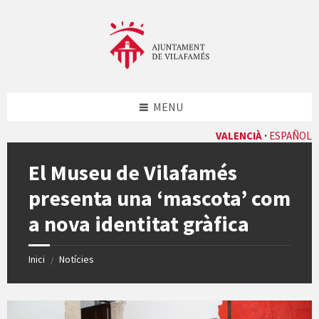
Skip
Skip
Skip
Skip
to
to
to
to
content
left
right
footer
sidebar
sidebar
MENU
VALENCIÀ
ESPAÑOL
El Museu de Vilafamés
presenta una ‘mascota’ com
a nova identitat gràfica
Inici
Notícies
/