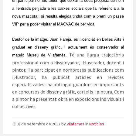
en participar només tenen que deixar la seua proposta de nom
a l’entrada penjada a les xarxes socials que fa referència a la
nova mascota i si resulta elegida tindrà com a premi un passe
VIP per a poder visitar el MACVAC de per vida
L’autor de la imatge, Juan Pareja, és llicenciat en Belles Arts i
graduat en disseny gràfic, i actualment és conservador al
Té una llarga trajectòria
mateix Museu de Vilafamés.
professional com a dissenyador, il·lustrador, docent i
pintor. Ha participat en nombroses publicacions com
il·lustrador, ha publicat articles en revistes
especialitzades i ha obtingut guardons en importants
en concursos de disseny gràfic, cartells i pintura. Com
a pintor ha presentat obra en exposicions individuals i
col·lectives.
8 de setembre de 2017
by
vilafames
in
Noticies