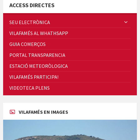
ACCESS DIRECTES
SEU ELECTRÒNICA
VILAFAMÉS AL WHATHSAPP
Quintà Culroja
GUIA COMERÇOS
PORTAL TRANSPARENCIA
ESTACIÓ METEORÒLOGICA
VILAFAMÉS PARTICIPA!
Cicle de Cine i Dones rurals
VIDEOTECA PLENS
Concerts al Museu
VILAFAMÉS EN IMAGES