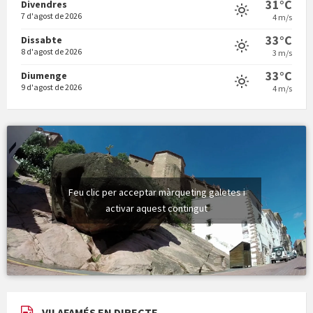
31°C
Divendres
7 d'agost de 2026
4 m/s
Vermuts a la Font. Hit parit
33°C
Dissabte
8 d'agost de 2026
3 m/s
33°C
Diumenge
9 d'agost de 2026
4 m/s
Feu clic per acceptar màrqueting galetes i
activar aquest contingut
VILAFAMÉS EN DIRECTE