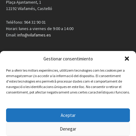
Plaça Ajuntament, 1
12192 Vilafamés, Castelló
Teléfono: 964 32 90 01
Horari: lunes a viernes de 9:00 a 14:00
Email:
info@vilafames.es
AGENDA
Gestionar consentimiento
Vilafamés al día
Per a oferir les millors experiències, utilitzem tecnologies com les cookies per a
emmagatzemar i/o accedir a la informació del dispositiu. El consentiment
d'estes tecnologies ens permetrà processar dades com el comportament de
Consulta la agenda de Vilafamés
aquí
navegació o les identificacions úniques en este lloc. No consentir o retirar el
consentiment, pot afectar negativament unes certes característiques i funcions.
Aceptar
Denegar