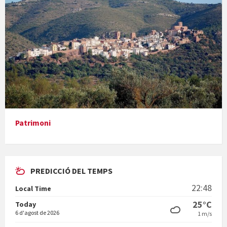
Concerts al Museu
Presentació del llibre &quot;La mare&quot;, d'Emma Zafon
Patrimoni
PREDICCIÓ DEL TEMPS
En Bum
22:48
Local Time
25°C
Today
6 d'agost de 2026
1 m/s