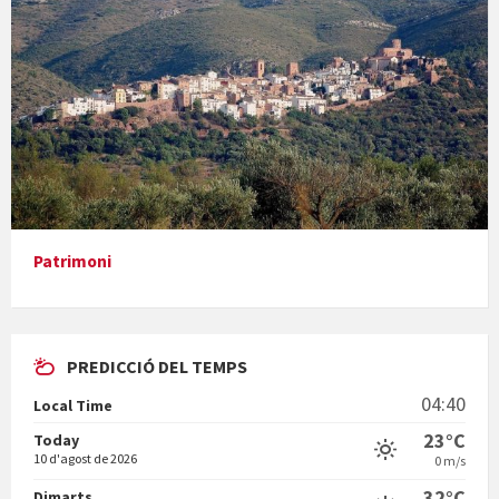
Concerts al Museu
Presentació del llibre &quot;La mare&quot;, d'Emma Zafon
Patrimoni
PREDICCIÓ DEL TEMPS
En Bum
04:40
Local Time
23°C
Today
10 d'agost de 2026
0 m/s
32°C
Dimarts