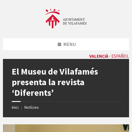
Skip
Skip
Skip
Skip
to
to
to
to
content
left
right
footer
sidebar
sidebar
MENU
VALENCIÀ
ESPAÑOL
El Museu de Vilafamés
presenta la revista
‘Diferents’
Inici
Notícies
/