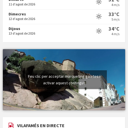
11 d'agost de 2026
4 m/s
Vermuts a la Font. Hit parit
33°C
Dimecres
12 d'agost de 2026
5 m/s
34°C
Dijous
13 d'agost de 2026
4 m/s
Feu clic per acceptar màrqueting galetes i
activar aquest contingut
VILAFAMÉS EN DIRECTE