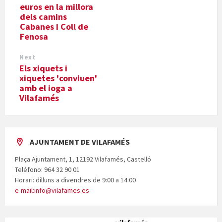
euros en la millora
dels camins
Cabanes i Coll de
Fenosa
Next
Els xiquets i
xiquetes 'conviuen'
amb el ioga a
Vilafamés
AJUNTAMENT DE VILAFAMÉS
Plaça Ajuntament, 1, 12192 Vilafamés, Castelló
Teléfono: 964 32 90 01
Horari: dilluns a divendres de 9:00 a 14:00
e-mail:info@vilafames.es