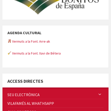
AGENDA CULTURAL
Vermuts a la Font. Arre-ak
Vermuts a la Font. Xavi de Bétera
Minicims
ACCESS DIRECTES
SEU ELECTRÒNICA
VILAFAMÉS AL WHATHSAPP
Quintà Culroja