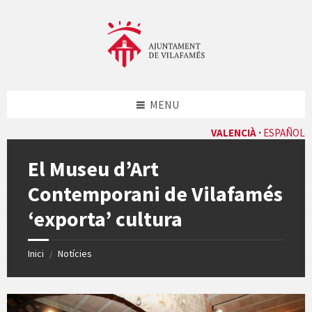
Skip
Skip
Skip
Skip
to
to
to
to
content
left
right
footer
sidebar
sidebar
MENU
VALENCIÀ
ESPAÑOL
El Museu d’Art
Contemporani de Vilafamés
‘exporta’ cultura
Inici
Notícies
/