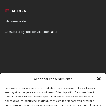
AGENDA
Vilafamés al día
Consulta la agenda de Vilafamés
aquí
Gestionar consentimiento
Per a oferir les millors experiències, utilitzem tecnologies com les cookies per a
emmagatzemar i/o accedir a la informació del dispositiu. El consentiment
d'estes tecnologies ens permetrà processar dades com el comportament de
navegació o les identificacions úniques en este lloc. No consentir o retirar el
consentiment, pot afectar negativament unes certes característiques i funcions.