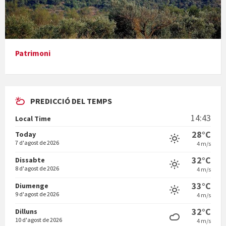
Presentació del llibre &quot;La mare&quot;, d'Emma Zafon
Patrimoni
PREDICCIÓ DEL TEMPS
En Bum
14:43
Local Time
28°C
Today
7 d'agost de 2026
4 m/s
32°C
Dissabte
8 d'agost de 2026
4 m/s
Vermuts a la Font. Hit parit
33°C
Diumenge
9 d'agost de 2026
4 m/s
32°C
Dilluns
10 d'agost de 2026
4 m/s