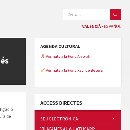
CERCAR:
VALENCIÀ
ESPAÑOL
AGENDA CULTURAL
Vermuts a la Font. Arre-ak
més
Vermuts a la Font. Xavi de Bétera
Minicims
ACCESS DIRECTES
ligació
ura de
SEU ELECTRÒNICA
VILAFAMÉS AL WHATHSAPP