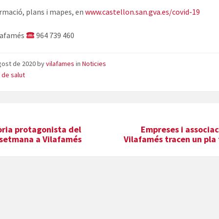
rmació, plans i mapes, en
www.castellon.san.gva.es/covid-19
lafamés
964 739 460
gost de 2020
by
vilafames
in
Noticies
 de salut
òria protagonista del
Empreses i associac
 setmana a Vilafamés
Vilafamés tracen un pla 