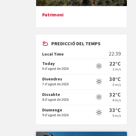
Patrimoni
Presentació del llibre &quot;La
mare&quot;, d'Emma Zafon
PREDICCIÓ DEL TEMPS
22:39
Local Time
22°C
Today
6 d'agost de 2026
1 m/s
En Bum
30°C
Divendres
7 d'agost de 2026
3 m/s
32°C
Dissabte
8 d'agost de 2026
4 m/s
33°C
Diumenge
9 d'agost de 2026
5 m/s
Vermuts a la Font. Hit parit