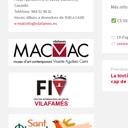
Castelló
Més info
Teléfono: 964 32 90 01
Horari: dilluns a divendres de 9:00 a 14:00
CS Vi
e-mail:info@vilafames.es
19 d'a
centre
Previous
La hist
cap de