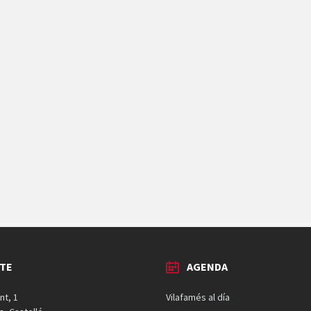
TE
AGENDA
nt, 1
Vilafamés al día