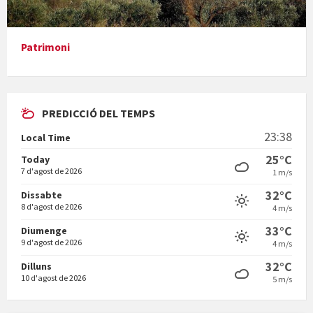
En Bum
Patrimoni
PREDICCIÓ DEL TEMPS
Vermuts a la Font. Hit parit
23:38
Local Time
Vermuts a la Font. Arre-ak
25°C
Today
7 d'agost de 2026
1 m/s
32°C
Dissabte
8 d'agost de 2026
4 m/s
33°C
Diumenge
9 d'agost de 2026
4 m/s
32°C
Dilluns
10 d'agost de 2026
5 m/s