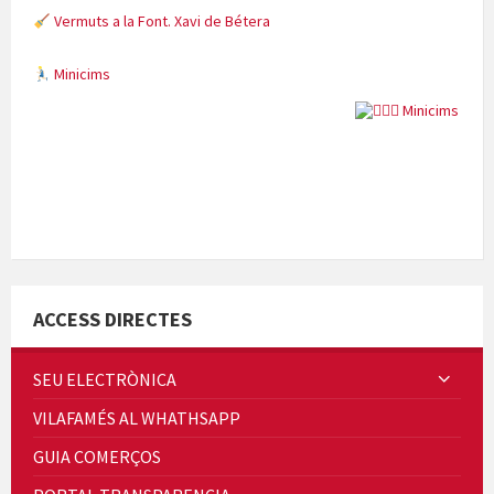
Vermuts a la Font. Xavi de Bétera
Minicims
Quintà Culroja
ACCESS DIRECTES
SEU ELECTRÒNICA
VILAFAMÉS AL WHATHSAPP
Cicle de Cine i Dones rurals
GUIA COMERÇOS
Concerts al Museu