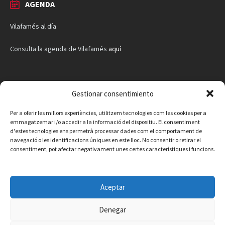
AGENDA
Vilafamés al día
Consulta la agenda de Vilafamés
aquí
Gestionar consentimiento
Per a oferir les millors experiències, utilitzem tecnologies com les cookies per a
emmagatzemar i/o accedir a la informació del dispositiu. El consentiment
d'estes tecnologies ens permetrà processar dades com el comportament de
navegació o les identificacions úniques en este lloc. No consentir o retirar el
consentiment, pot afectar negativament unes certes característiques i funcions.
Aceptar
Denegar
Facebook
Instagram
X
YouTube
Email