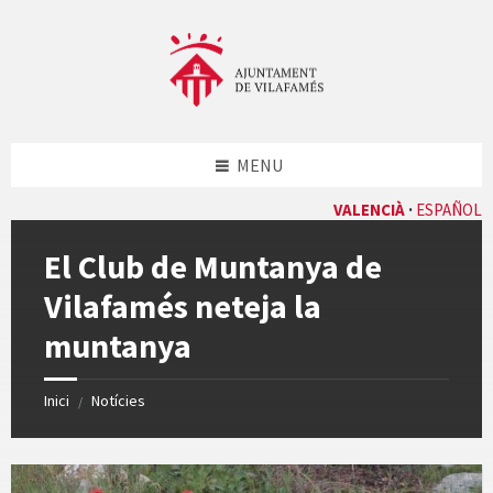
Skip
Skip
Skip
Skip
to
to
to
to
content
left
right
footer
sidebar
sidebar
MENU
VALENCIÀ
ESPAÑOL
El Club de Muntanya de
Vilafamés neteja la
muntanya
Inici
Notícies
/