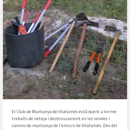
El Club de Muntanya de Vilafamés està duent a terme
treballs de neteja i desbrossament en les sendes i
camins de muntanya de l’entorn de Vilafamés. Des del