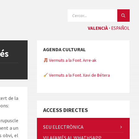
CERCAR:
VALENCIÀ
ESPAÑOL
AGENDA CULTURAL
més
Vermuts a la Font. Arre-ak
Vermuts a la Font. Xavi de Bétera
Minicims
ert de la
ions:
ACCESS DIRECTES
rupuscle
SEU ELECTRÒNICA
ment a un
 obvi, el
VILAFAMÉS AL WHATHSAPP