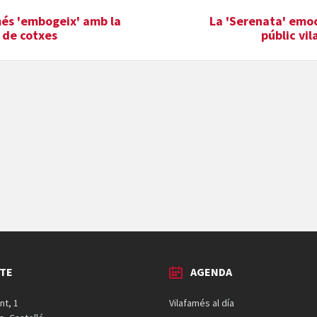
més 'embogeix' amb la
La 'Serenata' emoc
 de cotxes
públic vi
TE
AGENDA
nt, 1
Vilafamés al día