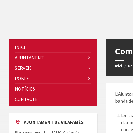
Skip
Skip
Skip
Skip
to
to
to
to
content
left
right
footer
sidebar
sidebar
INICI
Comu
AJUNTAMENT
Inici
No
/
SERVEIS
POBLE
NOTÍCIES
L’Ajunta
CONTACTE
banda de
La tr
AJUNTAMENT DE VILAFAMÉS
d’ani
conce
Plaça Ajuntament, 1, 12192 Vilafamés,