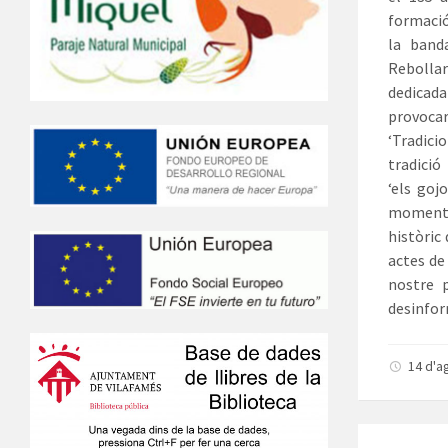
formació 
la band
Rebolla
dedicad
provocar
‘Tradici
tradició
‘els gojo
moment e
històric
actes de
nostre 
desinfor
14 d'a