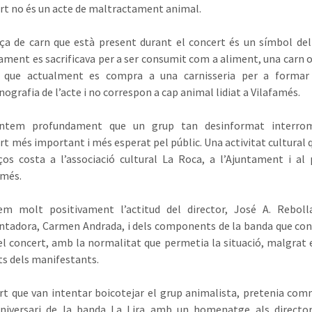
rt no és un acte de maltractament animal.
ça de carn que està present durant el concert és un símbol de
ament es sacrificava per a ser consumit com a aliment, una carn 
l que actualment es compra a una carnisseria per a formar
nografia de l’acte i no correspon a cap animal lidiat a Vilafamés.
ntem profundament que un grup tan desinformat interro
rt més important i més esperat pel públic. Una activitat cultural 
ços costa a l’associació cultural La Roca, a l’Ajuntament i al
amés.
em molt positivament l’actitud del director, José A. Rebolla
ntadora, Carmen Andrada, i dels components de la banda que co
l concert, amb la normalitat que permetia la situació, malgrat el
ts dels manifestants.
rt que van intentar boicotejar el grup animalista, pretenia c
aniversari de la banda La Lira amb un homenatge als director