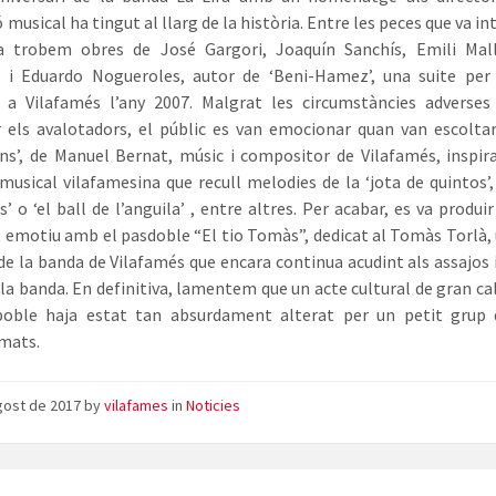
musical ha tingut al llarg de la història. Entre les peces que va i
a trobem obres de José Gargori, Joaquín Sanchís, Emili Mallo
r i Eduardo Nogueroles, autor de ‘Beni-Hamez’, una suite per
a a Vilafamés l’any 2007. Malgrat les circumstàncies adverses
 els avalotadors, el públic es van emocionar quan van escolta
ons’, de Manuel Bernat, músic i compositor de Vilafamés, inspir
 musical vilafamesina que recull melodies de la ‘jota de quintos’, 
s’ o ‘el ball de l’anguila’ , entre altres. Per acabar, es va produi
motiu amb el pasdoble “El tio Tomàs”, dedicat al Tomàs Torlà,
 de la banda de Vilafamés que encara continua acudint als assajos i
 la banda. En definitiva, lamentem que un acte cultural de gran cal
poble haja estat tan absurdament alterat per un petit grup d’
mats.
gost de 2017
by
vilafames
in
Noticies