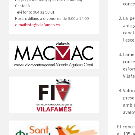
conce
Castelló
Teléfono: 964 32 90 01
La pe
Horari: dilluns a divendres de 9:00 a 14:00
e-mail:info@vilafames.es
antig
cana
l’esce
Lame
conce
esfor
Vilaf
Valor
prese
amb e
avalo
El conce
el 135 