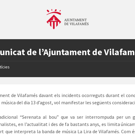
nicat de l’Ajuntament de Vilafa
tícies
ment de Vilafamés davant els incidents ocorreguts durant el conc
 música del dia 13 d’agost, vol manifestar les següents considerac
adicional “Serenata al bou” que va ser interrompuda per un g
malistes, en l’actualitat i des de fa bastants anys, es limita única
rt que interpreta la banda de música La Lira de Vilafamés. Com és