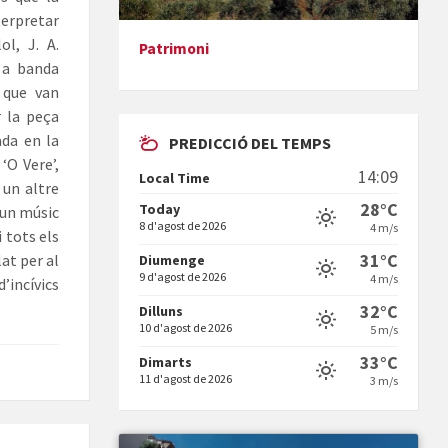
nterpretar
l, J. A.
Patrimoni
 a banda
Presentació del llibre &quot;La
 que van
mare&quot;, d'Emma Zafon
r la peça
ada en la
PREDICCIÓ DEL TEMPS
‘O Vere’,
14:09
Local Time
r un altre
28°C
Today
 un músic
8 d'agost de 2026
4 m/s
 tots els
En Bum
31°C
at per al
Diumenge
9 d'agost de 2026
4 m/s
incívics
32°C
Dilluns
10 d'agost de 2026
5 m/s
33°C
Dimarts
11 d'agost de 2026
3 m/s
Vermuts a la Font. Hit parit