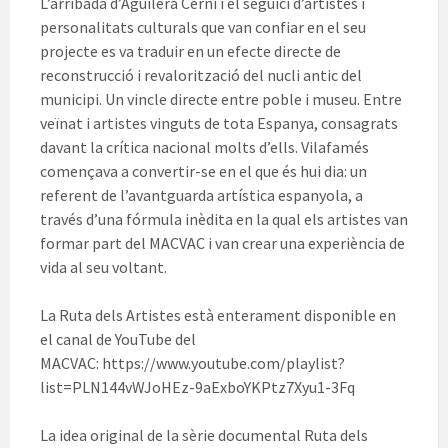
L’arribada d’Aguilera Cerni i el seguici d’artistes i
personalitats culturals que van confiar en el seu
projecte es va traduir en un efecte directe de
reconstrucció i revalorització del nucli antic del
municipi. Un vincle directe entre poble i museu. Entre
veïnat i artistes vinguts de tota Espanya, consagrats
davant la crítica nacional molts d’ells. Vilafamés
començava a convertir-se en el que és hui dia: un
referent de l’avantguarda artística espanyola, a
través d’una fórmula inèdita en la qual els artistes van
formar part del MACVAC i van crear una experiència de
vida al seu voltant.
La Ruta dels Artistes està enterament disponible en
el canal de YouTube del
MACVAC: https://www.youtube.com/playlist?
list=PLN144vWJoHEz-9aExboYKPtz7Xyu1-3Fq
La idea original de la sèrie documental Ruta dels