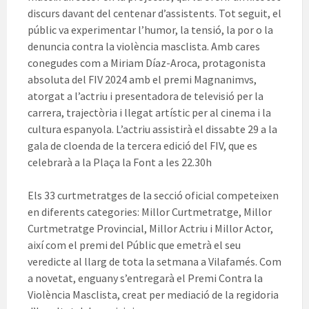
discurs davant del centenar d’assistents. Tot seguit, el
públic va experimentar l’humor, la tensió, la por o la
denuncia contra la violència masclista. Amb cares
conegudes com a Miriam Díaz-Aroca, protagonista
absoluta del FIV 2024 amb el premi Magnanimvs,
atorgat a l’actriu i presentadora de televisió per la
carrera, trajectòria i llegat artístic per al cinema i la
cultura espanyola. L’actriu assistirà el dissabte 29 a la
gala de cloenda de la tercera edició del FIV, que es
celebrarà a la Plaça la Font a les 22.30h
Els 33 curtmetratges de la secció oficial competeixen
en diferents categories: Millor Curtmetratge, Millor
Curtmetratge Provincial, Millor Actriu i Millor Actor,
així com el premi del Públic que emetrà el seu
veredicte al llarg de tota la setmana a Vilafamés. Com
a novetat, enguany s’entregarà el Premi Contra la
Violència Masclista, creat per mediació de la regidoria