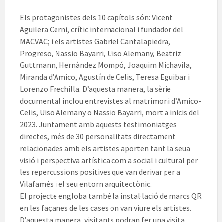
Els protagonistes dels 10 capítols són: Vicent
Aguilera Cerni, crític internacional i fundador del
MACVAC; i els artistes Gabriel Cantalapiedra,
Progreso, Nassio Bayarri, Uiso Alemany, Beatriz
Guttmann, Hernàndez Mompó, Joaquim Michavila,
Miranda d’Amico, Agustín de Celis, Teresa Eguibar i
Lorenzo Frechilla. D’aquesta manera, la sèrie
documental inclou entrevistes al matrimoni d’Amico-
Celis, Uiso Alemany o Nassio Bayarri, mort a inicis del
2023. Juntament amb aquests testimoniatges
directes, més de 30 personalitats directament
relacionades amb els artistes aporten tant la seua
visió i perspectiva artística com a social i cultural per
les repercussions positives que van derivar per a
Vilafamés i el seu entorn arquitectònic.
El projecte engloba també la instal·lació de marcs QR
en les façanes de les cases on van viure els artistes.
D’aquesta manera, visitants podran fer una visita