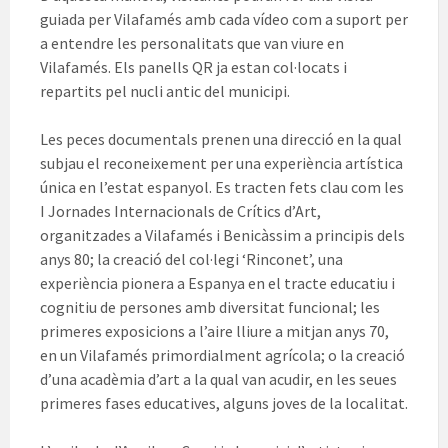
guiada per Vilafamés amb cada vídeo com a suport per
a entendre les personalitats que van viure en
Vilafamés. Els panells QR ja estan col·locats i
repartits pel nucli antic del municipi.
Les peces documentals prenen una direcció en la qual
subjau el reconeixement per una experiència artística
única en l’estat espanyol. Es tracten fets clau com les
I Jornades Internacionals de Crítics d’Art,
organitzades a Vilafamés i Benicàssim a principis dels
anys 80; la creació del col·legi ‘Rinconet’, una
experiència pionera a Espanya en el tracte educatiu i
cognitiu de persones amb diversitat funcional; les
primeres exposicions a l’aire lliure a mitjan anys 70,
en un Vilafamés primordialment agrícola; o la creació
d’una acadèmia d’art a la qual van acudir, en les seues
primeres fases educatives, alguns joves de la localitat.