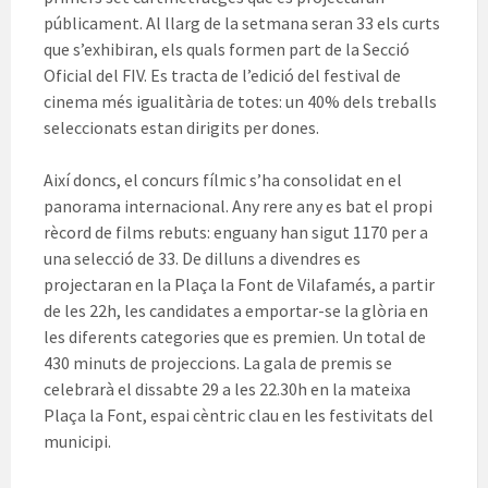
públicament. Al llarg de la setmana seran 33 els curts
que s’exhibiran, els quals formen part de la Secció
Oficial del FIV. Es tracta de l’edició del festival de
cinema més igualitària de totes: un 40% dels treballs
seleccionats estan dirigits per dones.
Així doncs, el concurs fílmic s’ha consolidat en el
panorama internacional. Any rere any es bat el propi
rècord de films rebuts: enguany han sigut 1170 per a
una selecció de 33. De dilluns a divendres es
projectaran en la Plaça la Font de Vilafamés, a partir
de les 22h, les candidates a emportar-se la glòria en
les diferents categories que es premien. Un total de
430 minuts de projeccions. La gala de premis se
celebrarà el dissabte 29 a les 22.30h en la mateixa
Plaça la Font, espai cèntric clau en les festivitats del
municipi.