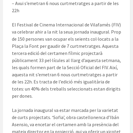
– Avui s’emetran 6 nous curtmetratges a partir de les
22h
El Festival de Cinema Internacional de Vilafamés (FIV)
va celebrar ahir a la nit la seua jornada inaugural. Prop
de 150 persones van ocupar els seients col·locats a la
Plaça la Font per gaudir de 7 curtmetratges. Aquesta
tercera edició del certamen fílmic projectarà
públicament 33 pel·lícules al llarg d’aquesta setmana,
les quals formen part de la Secció Oficial del FIV. Així,
aquesta nit s’emetran 6 nous curtmetratges a partir
de les 22h. Es tracta de l’edició més igualitària de
totes: un 40% dels treballs seleccionats estan dirigits
per dones.
La jornada inaugural va estar marcada per la varietat
de curts projectats. ‘Sofia’, obra castellonenca d’Ibán
Asensio, va encetar el certamen amb la presència del
mateix director en la projecció, qui va oferir un xicotet