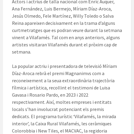
Actors i actrius de talla nacional com Enric Auquer,
Ana Fernández, Luis Bermejo, Míriam Díaz-Aroca,
Jesús Olmedo, Fele Martínez, Willy Toledo o Salva
Reina apareixen decisivament en la trama d’alguns
curtmetratges que es podran veure durant la setmana
vinent a Vilafamés. Tal com en anys anteriors, alguns
artistes visitaran Vilafamés durant el pròxim cap de
setmana.
La popular actriu i presentadora de televisió Míriam
Díaz-Aroca rebrà el premi Magnanimvs com a
reconeixement a la seua extraordinària trajectòria
fílmica i artística, recollint el testimoni de Luisa
Gavasa i Rosario Pardo, en 2023 i 2022
respectivament. Així, moltes empreses i entitats
locals s’han involucrat potenciant els premis
dedicats. El programa turístic ‘Vilafamés, la mirada
interior’, la Caixa Rural Vilafamés, les ceràmiques
Colorobbia i New Tiles, el MACVAC, la regidoria