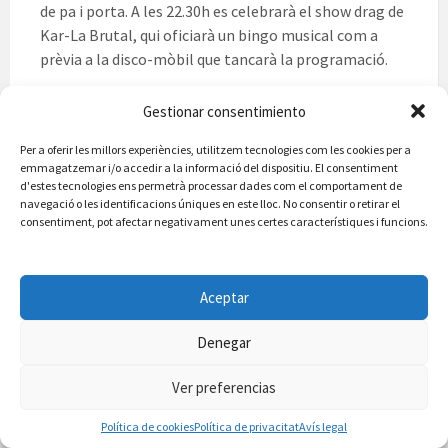
de pa i porta. A les 22.30h es celebrarà el show drag de
Kar-La Brutal, qui oficiarà un bingo musical com a
prèvia a la disco-mòbil que tancarà la programació.
Gestionar consentimiento
13 de juny de 2024
in
Ajuntament
,
Noticies
Per a oferir les millors experiències, utilitzem tecnologies com les cookies per a
emmagatzemar i/o accedir a la informació del dispositiu. El consentiment
Paginació
d'estes tecnologies ens permetrà processar dades com el comportament de
Anterior
1
…
3
4
5
…
119
Següent
navegació o les identificacions úniques en este lloc. No consentir o retirar el
de
consentiment, pot afectar negativament unes certes característiques i funcions.
les
entrades
AJUNTAMENT DE VILAFAMÉS
Plaça Ajuntament, 1, 12192 Vilafamés, Castelló
Aceptar
Teléfono: 964 32 90 01
Horari: dilluns a divendres de 9:00 a 14:00
Denegar
e-mail:info@vilafames.es
Ver preferencias
Política de cookies
Política de privacitat
Avís legal