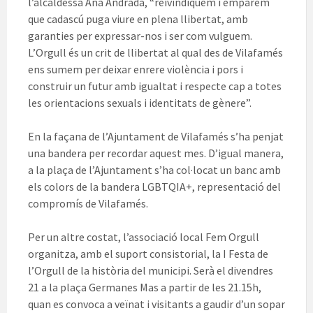
l’alcaldessa Ana Andrada, “reivindiquem i emparem
que cadascú puga viure en plena llibertat, amb
garanties per expressar-nos i ser com vulguem.
L’Orgull és un crit de llibertat al qual des de Vilafamés
ens sumem per deixar enrere violència i pors i
construir un futur amb igualtat i respecte cap a totes
les orientacions sexuals i identitats de gènere”.
En la façana de l’Ajuntament de Vilafamés s’ha penjat
una bandera per recordar aquest mes. D’igual manera,
a la plaça de l’Ajuntament s’ha col·locat un banc amb
els colors de la bandera LGBTQIA+, representació del
compromís de Vilafamés.
Per un altre costat, l’associació local Fem Orgull
organitza, amb el suport consistorial, la I Festa de
l’Orgull de la història del municipi. Serà el divendres
21 a la plaça Germanes Mas a partir de les 21.15h,
quan es convoca a veïnat i visitants a gaudir d’un sopar