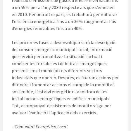
reducció d’emissions de gasos d’efecte hivernacle fins
a un 55% per a l’any 2030 respecte als que s’emetien
en 2010. Per una altra part, es treballarà per millorar
l’eficiència energètica fins a un 36% i augmentar l’ús
d’energies renovables fins a un 40%.
Les pròximes fases a desenvolupar serà la descripció
del consum energètic municipal i local, informació
que servirà per a analitzar la situació i actual i
conèixer les fortaleses i debilitats energètiques
presents en el municipi i els diferents sectors
industrials que operen. Després, es fixaran accions per
difondre i fomentar accions el camp de la mobilitat
sostenible, l’estalvi energètic o la millora de les
instal·lacions energètiques en edificis municipals.
Tot, acompanyat de sistemes de monitoratge per
avaluar l’evolució i l’aplicació dels exercicis.
– Comunitat Energètica Local