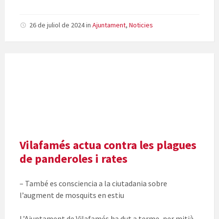
26 de juliol de 2024
in
Ajuntament
,
Noticies
Vilafamés actua contra les plagues
de panderoles i rates
– També es consciencia a la ciutadania sobre
l’augment de mosquits en estiu
L’Ajuntament de Vilafamés ha dut a terme, per mitjà