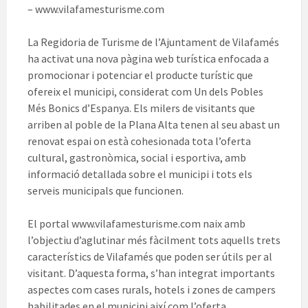
– www.vilafamesturisme.com
La Regidoria de Turisme de l’Ajuntament de Vilafamés
ha activat una nova pàgina web turística enfocada a
promocionar i potenciar el producte turístic que
ofereix el municipi, considerat com Un dels Pobles
Més Bonics d’Espanya. Els milers de visitants que
arriben al poble de la Plana Alta tenen al seu abast un
renovat espai on està cohesionada tota l’oferta
cultural, gastronòmica, social i esportiva, amb
informació detallada sobre el municipi i tots els
serveis municipals que funcionen.
El portal www.vilafamesturisme.com naix amb
l’objectiu d’aglutinar més fàcilment tots aquells trets
característics de Vilafamés que poden ser útils per al
visitant. D’aquesta forma, s’han integrat importants
aspectes com cases rurals, hotels i zones de campers
habilitades en el municipi així com l’oferta