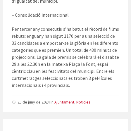
d’Igualtat del municipi.
– Consolidació internacional
Per tercer any consecutiu s’ha batut el rècord de films
rebuts: enguany han sigut 1170 per a una selecció de
33 candidates a emportar-se la glòria en les diferents
categories que es premien. Un total de 430 minuts de
projeccions. La gala de premis se celebrarà el dissabte
29 a les 22.30h en la mateixa Plaça la Font, espai
cèntric clau en les festivitats del municipi. Entre els
curtmetratges seleccionats es troben 3 pel·lícules
internacionals i 4 provincials.
25 de juny de 2024
in
Ajuntament
,
Noticies