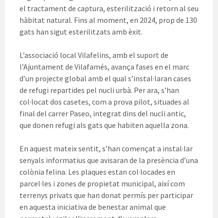
el tractament de captura, esterilització i retorn al seu
hàbitat natural. Fins al moment, en 2024, prop de 130
gats han sigut esterilitzats amb èxit.
L’associació local Vilafelins, amb el suport de
l’Ajuntament de Vilafamés, avança fases en el marc
d’un projecte global amb el qual s’instal·laran cases
de refugi repartides pel nucli urbà. Per ara, s’han
col·locat dos casetes, com a prova pilot, situades al
final del carrer Paseo, integrat dins del nucli antic,
que donen refugi als gats que habiten aquella zona.
En aquest mateix sentit, s’han començat a instal·lar
senyals informatius que avisaran de la presència d’una
colònia felina. Les plaques estan col·locades en
parcel·les i zones de propietat municipal, així com
terrenys privats que han donat permís per participar
en aquesta iniciativa de benestar animal que