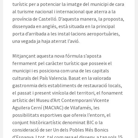
turístic per a potenciar la imatge del municipi de cara
al turisme nacional i internacional que aterra a la
província de Castelló. D’aquesta manera, la proposta,
dissenyada en anglés, està situada en la principal
porta d’arribada a les instal·lacions aeroportuàries,
una vegada ja haja aterrat l’avió.
Mitjançant aquesta nova fórmula s’aposta
fermament pel caràcter turístic que posseeix el
municipi i es posiciona com una de les capitals
culturals del País Valencia. Basat en la valorada
gastronmia dels establiments de restauració locals,
el passat i present vinícola del territori, el fonament
artístic del Museu d’Art Contemporani Vicente
Aguilera Cerní (MACVAC) de Vilafamés, les
possibilitats esportives que ofereix l’entorn, el
conjunt històricartístic denominat BIC o la
consideració de ser Un dels Pobles Més Bonics
d’Espanya. I tot, tal com resa el disseny, a tan sols 15