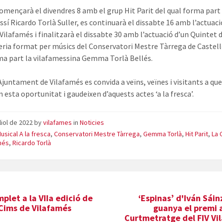
 començarà el divendres 8 amb el grup Hit Parit del qual forma part
ssí Ricardo Torlà Suller, es continuarà el dissabte 16 amb l’actuaci
 Vilafamés i finalitzarà el dissabte 30 amb l’actuació d’un Quintet 
ria format per músics del Conservatori Mestre Tàrrega de Castell
ma part la vilafamessina Gemma Torlà Bellés.
Ajuntament de Vilafamés es convida a veïns, veïnes i visitants a qu
 esta oportunitat i gaudeixen d’aquests actes ‘a la fresca’.
uliol de 2022
by
vilafames
in
Noticies
Musical A la fresca
,
Conservatori Mestre Tàrrega
,
Gemma Torlà
,
Hit Parit
,
La 
més
,
Ricardo Torlà
mplet a la VIIa edició de
‘Espinas’ d'Iván Sái
 Cims de Vilafamés
guanya el premi a
Curtmetratge del FIV Vi