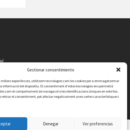
uí
Gestionar consentimiento
les millors experiències, utilitzem tecnologies com les cookies per a emmagatzemar
 la informació del dispositiu. El consentiment d'estes tecnologies ens permetrà
es com el comportament de navegació o les identificacions úniques en este lloc.
o retirar el consentiment, pot afectar negativament unes certes característiques i
ceptar
Denegar
Ver preferencias
Contacte
Avís legal
Política de privacitat
Política de cookies