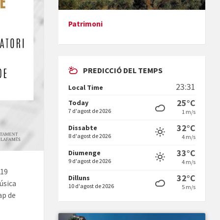
Patrimoni
Presentació del llibre &quot;La
mare&quot;, d'Emma Zafon
PREDICCIÓ DEL TEMPS
23:31
Local Time
25°C
Today
7 d'agost de 2026
1 m/s
En Bum
32°C
Dissabte
8 d'agost de 2026
4 m/s
33°C
Diumenge
9 d'agost de 2026
4 m/s
-19
32°C
Dilluns
úsica
10 d'agost de 2026
5 m/s
ap de
Vermuts a la Font. Hit parit