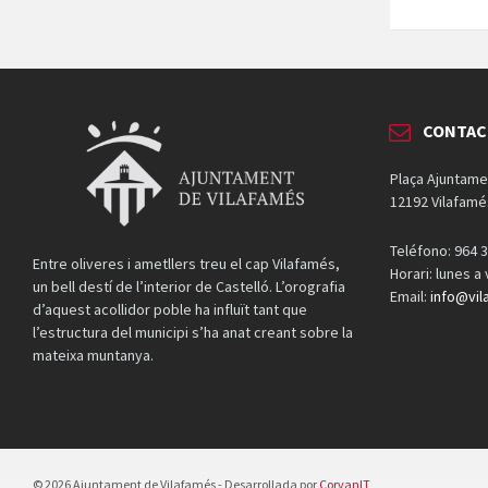
CONTAC
Plaça Ajuntame
12192 Vilafamé
Teléfono: 964 3
Entre oliveres i ametllers treu el cap Vilafamés,
Horari: lunes a
un bell destí de l’interior de Castelló. L’orografia
Email:
info@vil
d’aquest acollidor poble ha influït tant que
l’estructura del municipi s’ha anat creant sobre la
mateixa muntanya.
© 2026 Ajuntament de Vilafamés - Desarrollada por
CorvanIT