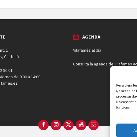
TE
AGENDA
nt, 1
Vilafamés al día
s, Castelló
Consulta la agenda de Vilafamés
aq
2 90 01
 viernes de 9:00 a 14:00
afames.es
Per a oferir 
i/o accedir a
processar dad
No consentir 
funcions.
Facebook
Instagram
X
YouTube
Email
A