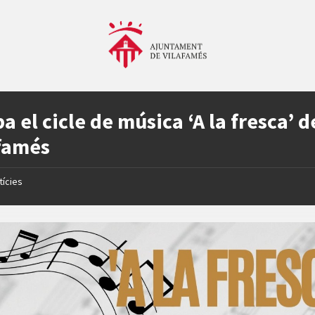
ba el cicle de música ‘A la fresca’ d
famés
tícies