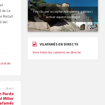
 el
ó de La
Feu clic per acceptar màrqueting galetes i
de Metall
activar aquest contingut
ó del
e
VILAFAMÉS EN DIRECTE
Vore totes les cameres en directe
Coral de
Next
nz-Pardo
l Millor
lafamés