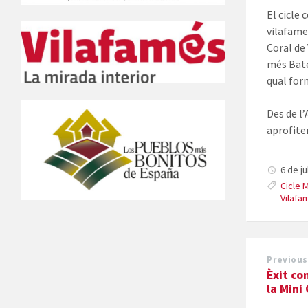
El cicle
vilafame
Coral de
més Bate
qual for
Des de l’
aprofiten
6 de j
Cicle 
Vilafa
Previous
Èxit co
la Mini