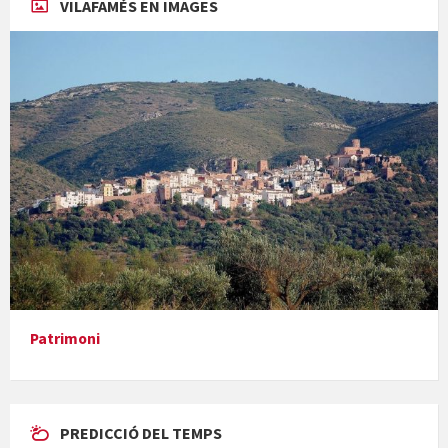
VILAFAMÉS EN IMAGES
Concerts al Museu
Presentació del llibre &quot;La mare&quot;, d'Emma Zafon
Patrimoni
PREDICCIÓ DEL TEMPS
En Bum