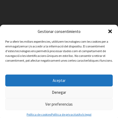
Gestionar consentimiento
Per a oferir les millors experiències, utilitzem tecnologies com les cookies per a
emmagatzemar i/o accedir a la informació del dispositiu. El consentiment
d'estes tecnologies ens permetrà processar dades com el comportament de
navegació o les identificacions úniques en este lloc. No consentir o retirar el
consentiment, pot afectar negativament unes certes característiques i funcions.
Facebook
Instagram
X
YouTube
Email
Aceptar
Contacte
Avís legal
Política de privacitat
Política de cookies
© 2026 Ajuntament de Vilafamés - Desarrollada por
CorvanIT
Denegar
Ver preferencias
Política de cookies
Política de privacitat
Avís legal