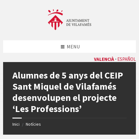
Skip
Skip
Skip
Skip
to
to
to
to
content
left
right
footer
sidebar
sidebar
MENU
VALENCIÀ
ESPAÑOL
Alumnes de 5 anys del CEIP
Sant Miquel de Vilafamés
desenvolupen el projecte
‘Les Professions’
Inici
Notícies
/