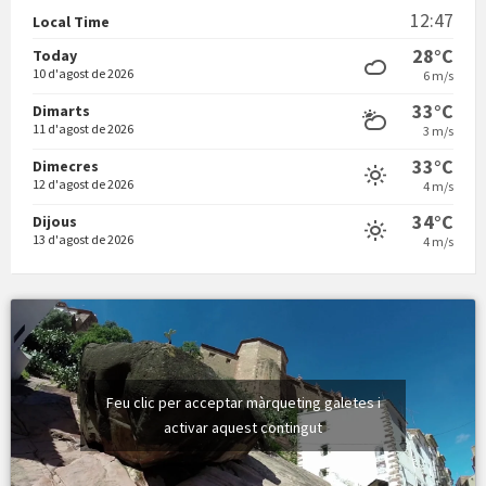
12:47
Local Time
28°C
Today
10 d'agost de 2026
6 m/s
33°C
Dimarts
11 d'agost de 2026
3 m/s
Vermuts a la Font. Hit parit
33°C
Dimecres
12 d'agost de 2026
4 m/s
34°C
Dijous
13 d'agost de 2026
4 m/s
Feu clic per acceptar màrqueting galetes i
activar aquest contingut