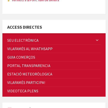
Vermuts a la Font. Xavi de Bétera
Minicims
ACCESS DIRECTES
SEU ELECTRÒNICA
VILAFAMÉS AL WHATHSAPP
Quintà Culroja
GUIA COMERÇOS
PORTAL TRANSPARENCIA
ESTACIÓ METEORÒLOGICA
VILAFAMÉS PARTICIPA!
Cicle de Cine i Dones rurals
VIDEOTECA PLENS
Concerts al Museu