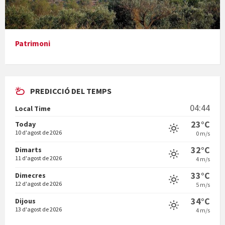
En Bum
Patrimoni
PREDICCIÓ DEL TEMPS
Vermuts a la Font. Hit parit
04:44
Local Time
Vermuts a la Font. Arre-ak
23°C
Today
10 d'agost de 2026
0 m/s
32°C
Dimarts
11 d'agost de 2026
4 m/s
33°C
Dimecres
12 d'agost de 2026
5 m/s
34°C
Dijous
13 d'agost de 2026
4 m/s