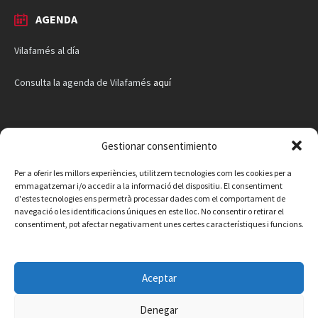
AGENDA
Vilafamés al día
Consulta la agenda de Vilafamés
aquí
Gestionar consentimiento
Per a oferir les millors experiències, utilitzem tecnologies com les cookies per a
emmagatzemar i/o accedir a la informació del dispositiu. El consentiment
d'estes tecnologies ens permetrà processar dades com el comportament de
navegació o les identificacions úniques en este lloc. No consentir o retirar el
consentiment, pot afectar negativament unes certes característiques i funcions.
Aceptar
Denegar