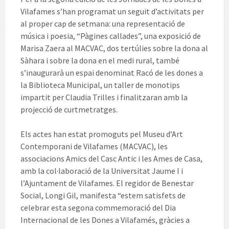
Vilafames s’han programat un seguit d’activitats per
al proper cap de setmana: una representació de
música i poesia, “Pàgines callades”, una exposició de
Marisa Zaera al MACVAC, dos tertúlies sobre la dona al
Sàhara i sobre la dona en el medi rural, també
s’inaugurarà un espai denominat Racó de les dones a
la Biblioteca Municipal, un taller de monotips
impartit per Claudia Trilles i finalitzaran amb la
projecció de curtmetratges.
Els actes han estat promoguts pel Museu d’Art
Contemporani de Vilafames (MACVAC), les
associacions Amics del Casc Antic i les Ames de Casa,
amb la col·laboració de la Universitat Jaume I i
l’Ajuntament de Vilafames. El regidor de Benestar
Social, Longi Gil, manifesta “estem satisfets de
celebrar esta segona commemoració del Dia
Internacional de les Dones a Vilafamés, gràcies a