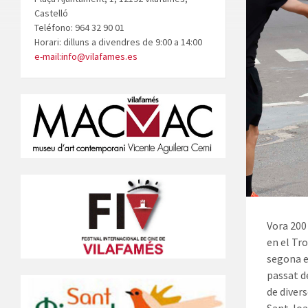
Castelló
Teléfono: 964 32 90 01
Horari: dilluns a divendres de 9:00 a 14:00
e-mail:info@vilafames.es
Vora 200
en el Tr
segona ed
passat de
de diver