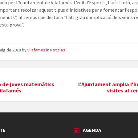
ada per l’Ajuntament de Vilafamés. L’edil d’Esports, Lluís Torlà, a
important recolzar aquest tipus d’iniciatives per a fomentar l’espo
menuts”, al temps que destaca “l’alt grau d’implicació dels veïns i 
sta prova”.
aig de 2018
by
vilafames
in
Noticies
p de joves matemàtics
L'Ajuntament amplia l'h
Vilafamés
visites al c
TE
AGENDA