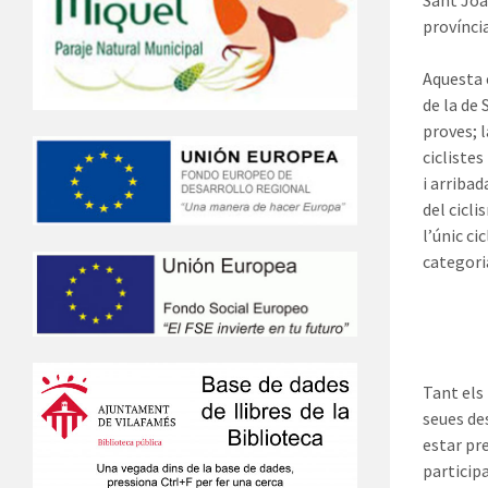
Sant Joan
provínci
Aquesta é
de la de
proves; 
cicliste
i arribad
del cicl
l’únic ci
categori
Tant els
seues de
estar pre
particip