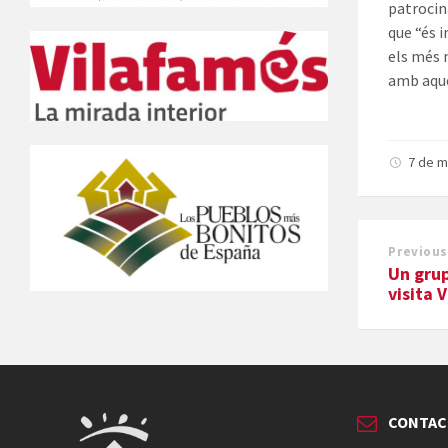
patrocin
que “és 
els més 
amb aque
7 de m
Previous
Un gru
visita 
CONTAC