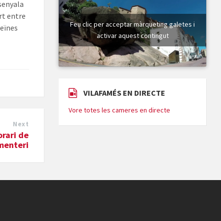
ssenyala
rt entre
Feu clic per acceptar màrqueting galetes i
veïnes
activar aquest contingut
VILAFAMÉS EN DIRECTE
Vore totes les cameres en directe
Next
orari de
ementeri