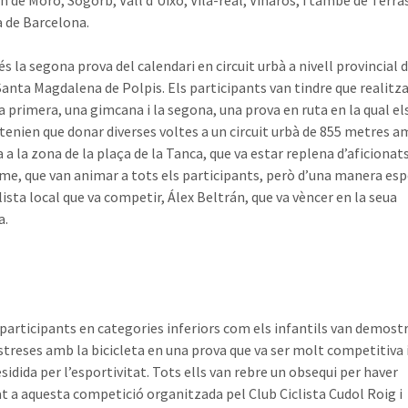
 de Moro, Sogorb, Vall d’Uixó, Vila-real, Vinaròs, i també de Terras
a de Barcelona.
s la segona prova del calendari en circuit urbà a nivell provincial 
 Santa Magdalena de Polpis. Els participants van tindre que realitz
la primera, una gimcana i la segona, una prova en ruta en la qual el
s tenien que donar diverses voltes a un circuit urbà de 855 metres a
a a la zona de la plaça de la Tanca, que va estar replena d’aficiona
isme, que van animar a tots els participants, però d’una manera esp
clista local que va competir, Álex Beltrán, que va vèncer en la seua
a.
 participants en categories inferiors com els infantils van demostr
streses amb la bicicleta en una prova que va ser molt competitiva 
sidida per l’esportivitat. Tots ells van rebre un obsequi per haver
at a aquesta competició organitzada pel Club Ciclista Cudol Roig i