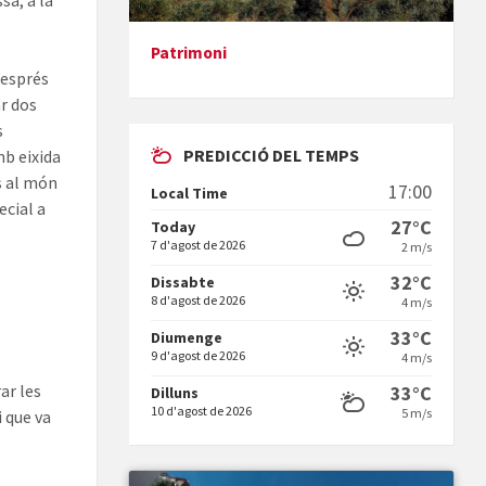
sa, a la
Patrimoni
després
Presentació del llibre &quot;La
ar dos
mare&quot;, d'Emma Zafon
s
PREDICCIÓ DEL TEMPS
mb eixida
ts al món
17:00
Local Time
ecial a
27°C
Today
7 d'agost de 2026
2 m/s
En Bum
32°C
Dissabte
8 d'agost de 2026
4 m/s
33°C
Diumenge
9 d'agost de 2026
4 m/s
ar les
33°C
Dilluns
10 d'agost de 2026
5 m/s
i que va
Vermuts a la Font. Hit parit