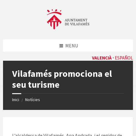
Skip
Skip
Skip
Skip
to
to
to
to
content
left
right
footer
sidebar
sidebar
MENU
VALENCIÀ
ESPAÑOL
Vilafamés promociona el
seu turisme
Inici
Notícies
/
L’alcaldessa de Vilafamés, Ana Andrada, i el regidor de