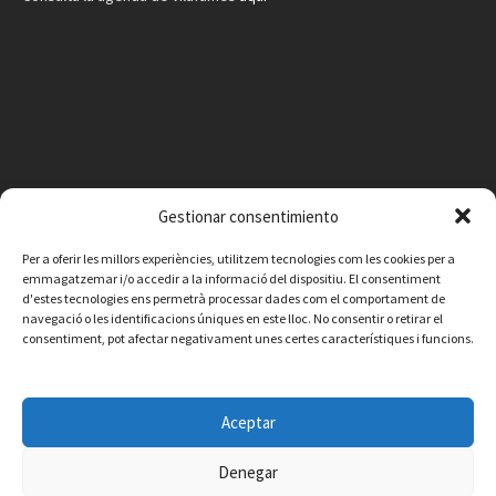
Gestionar consentimiento
Per a oferir les millors experiències, utilitzem tecnologies com les cookies per a
emmagatzemar i/o accedir a la informació del dispositiu. El consentiment
d'estes tecnologies ens permetrà processar dades com el comportament de
navegació o les identificacions úniques en este lloc. No consentir o retirar el
consentiment, pot afectar negativament unes certes característiques i funcions.
Facebook
Instagram
X
YouTube
Email
Aceptar
Contacte
Avís legal
Política de privacitat
Política de cookies
© 2026 Ajuntament de Vilafamés - Desarrollada por
CorvanIT
Denegar