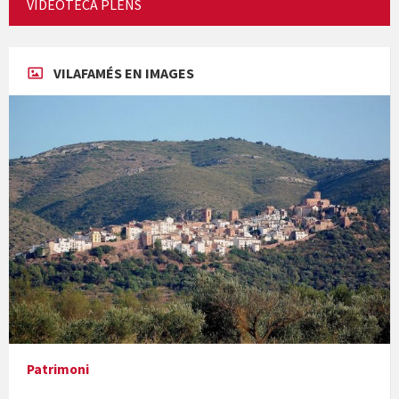
VIDEOTECA PLENS
Concerts al Museu
VILAFAMÉS EN IMAGES
Concerts al Museu
Presentació del llibre &quot;La mare&quot;, d'Emma Zafon
Patrimoni