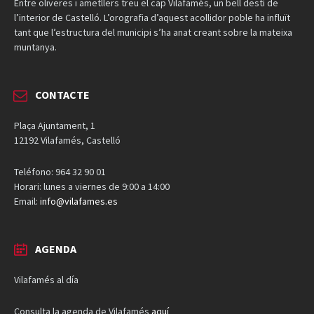
Entre oliveres i ametllers treu el cap Vilafamés, un bell destí de
l’interior de Castelló. L’orografia d’aquest acollidor poble ha influït
tant que l’estructura del municipi s’ha anat creant sobre la mateixa
muntanya.
CONTACTE
Plaça Ajuntament, 1
12192 Vilafamés, Castelló
Teléfono: 964 32 90 01
Horari: lunes a viernes de 9:00 a 14:00
Email:
info@vilafames.es
AGENDA
Vilafamés al día
Consulta la agenda de Vilafamés
aquí