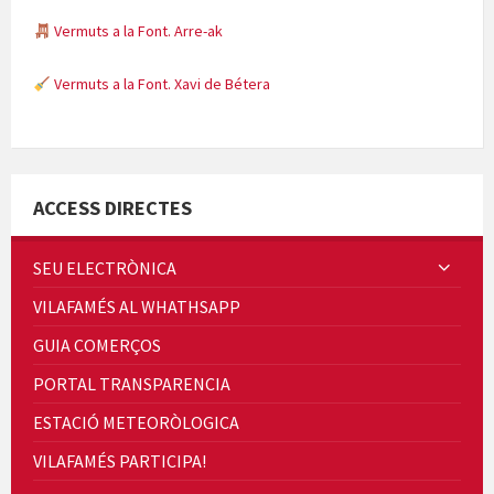
Vermuts a la Font. Arre-ak
Vermuts a la Font. Xavi de Bétera
Minicims
ACCESS DIRECTES
SEU ELECTRÒNICA
VILAFAMÉS AL WHATHSAPP
Quintà Culroja
GUIA COMERÇOS
PORTAL TRANSPARENCIA
ESTACIÓ METEORÒLOGICA
VILAFAMÉS PARTICIPA!
Cicle de Cine i Dones rurals