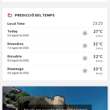
PREDICCIÓ DEL TEMPS
En Bum
23:25
Local Time
27°C
Today
6 d'agost de 2026
2 m/s
31°C
Divendres
7 d'agost de 2026
3 m/s
Vermuts a la Font. Hit parit
32°C
Dissabte
8 d'agost de 2026
4 m/s
33°C
Diumenge
9 d'agost de 2026
4 m/s
Feu clic per acceptar màrqueting galetes i