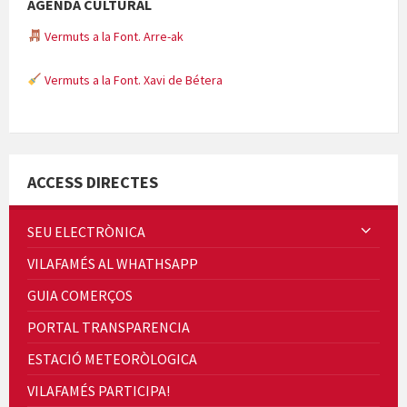
AGENDA CULTURAL
Vermuts a la Font. Arre-ak
Vermuts a la Font. Xavi de Bétera
Minicims
ACCESS DIRECTES
SEU ELECTRÒNICA
VILAFAMÉS AL WHATHSAPP
Quintà Culroja
GUIA COMERÇOS
PORTAL TRANSPARENCIA
ESTACIÓ METEORÒLOGICA
VILAFAMÉS PARTICIPA!