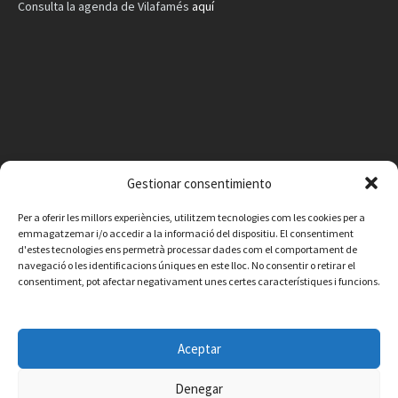
Consulta la agenda de Vilafamés
aquí
Gestionar consentimiento
Per a oferir les millors experiències, utilitzem tecnologies com les cookies per a
emmagatzemar i/o accedir a la informació del dispositiu. El consentiment
d'estes tecnologies ens permetrà processar dades com el comportament de
navegació o les identificacions úniques en este lloc. No consentir o retirar el
consentiment, pot afectar negativament unes certes característiques i funcions.
Facebook
Instagram
X
YouTube
Email
Aceptar
Contacte
Avís legal
Política de privacitat
Política de cookies
© 2026 Ajuntament de Vilafamés - Desarrollada por
CorvanIT
Denegar