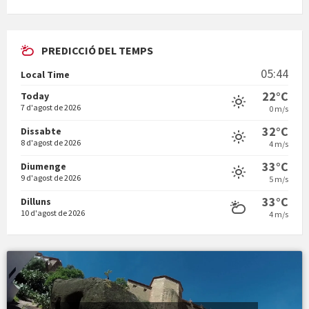
PREDICCIÓ DEL TEMPS
En Bum
05:44
Local Time
22°C
Today
7 d'agost de 2026
0 m/s
32°C
Dissabte
8 d'agost de 2026
4 m/s
Vermuts a la Font. Hit parit
33°C
Diumenge
9 d'agost de 2026
5 m/s
33°C
Dilluns
10 d'agost de 2026
4 m/s