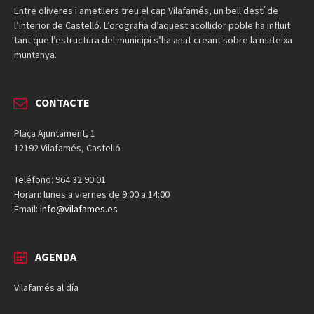
Entre oliveres i ametllers treu el cap Vilafamés, un bell destí de
l’interior de Castelló. L’orografia d’aquest acollidor poble ha influït
tant que l’estructura del municipi s’ha anat creant sobre la mateixa
muntanya.
CONTACTE
Plaça Ajuntament, 1
12192 Vilafamés, Castelló
Teléfono: 964 32 90 01
Horari: lunes a viernes de 9:00 a 14:00
Email:
info@vilafames.es
AGENDA
Vilafamés al día