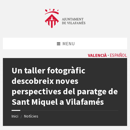
Skip
Skip
Skip
Skip
to
to
to
to
content
left
right
footer
sidebar
sidebar
MENU
VALENCIÀ
ESPAÑOL
Un taller fotogràfic
descobreix noves
perspectives del paratge de
Sant Miquel a Vilafamés
Inici
Notícies
/