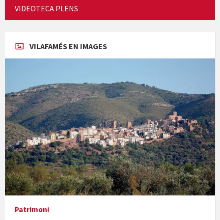
Cicle de Cine i Dones rurals
VIDEOTECA PLENS
Concerts al Museu
VILAFAMÉS EN IMAGES
Concerts al Museu
Presentació del llibre &quot;La mare&quot;, d'Emma Zafon
Patrimoni