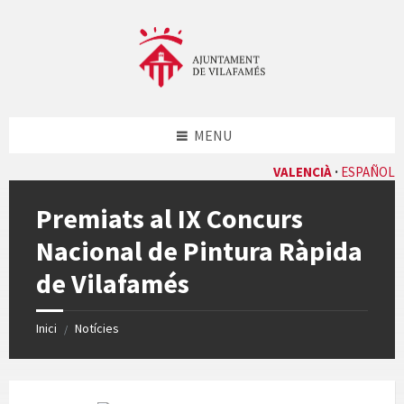
Skip
Skip
Skip
Skip
to
to
to
to
content
left
right
footer
sidebar
sidebar
MENU
VALENCIÀ
ESPAÑOL
Premiats al IX Concurs
Nacional de Pintura Ràpida
de Vilafamés
Inici
Notícies
/