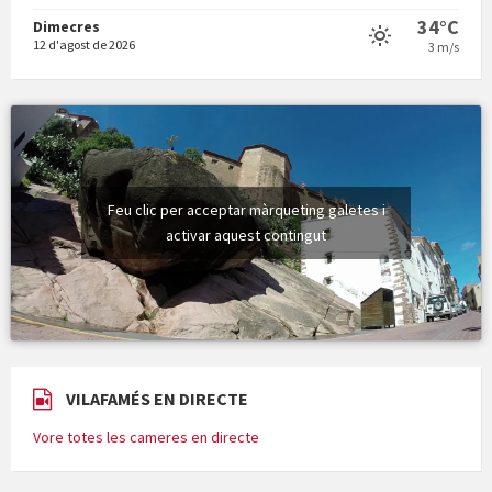
34°C
Dimecres
12 d'agost de 2026
3 m/s
Feu clic per acceptar màrqueting galetes i
activar aquest contingut
VILAFAMÉS EN DIRECTE
Vore totes les cameres en directe