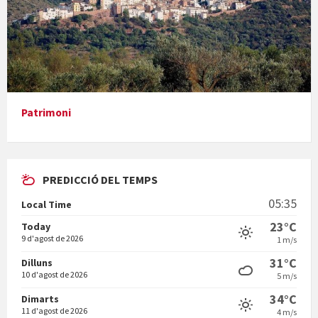
Presentació del llibre &quot;La mare&quot;, d'Emma Zafon
Patrimoni
PREDICCIÓ DEL TEMPS
En Bum
05:35
Local Time
23°C
Today
9 d'agost de 2026
1 m/s
31°C
Dilluns
10 d'agost de 2026
5 m/s
Vermuts a la Font. Hit parit
34°C
Dimarts
11 d'agost de 2026
4 m/s