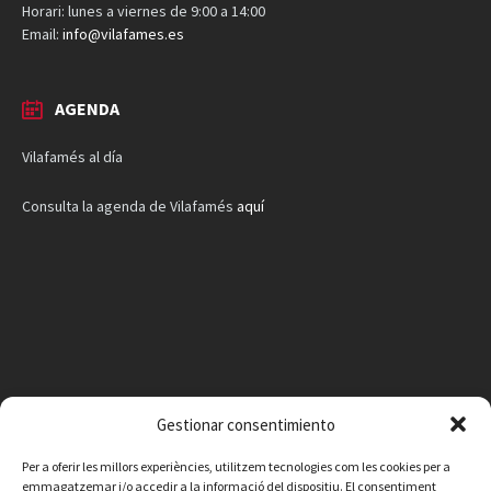
Horari: lunes a viernes de 9:00 a 14:00
Email:
info@vilafames.es
AGENDA
Vilafamés al día
Consulta la agenda de Vilafamés
aquí
Gestionar consentimiento
Per a oferir les millors experiències, utilitzem tecnologies com les cookies per a
emmagatzemar i/o accedir a la informació del dispositiu. El consentiment