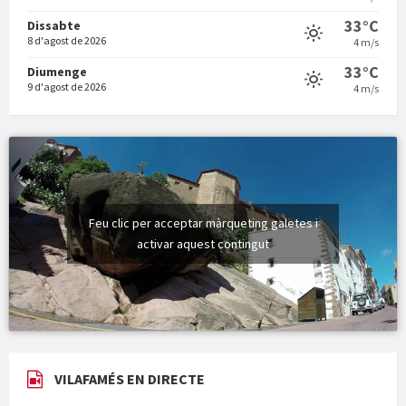
7 d'agost de 2026
4 m/s
33°C
Dissabte
8 d'agost de 2026
4 m/s
33°C
Diumenge
9 d'agost de 2026
4 m/s
Feu clic per acceptar màrqueting galetes i
activar aquest contingut
VILAFAMÉS EN DIRECTE