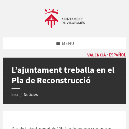
Skip
Skip
Skip
Skip
to
to
to
to
content
left
right
footer
sidebar
sidebar
MENU
VALENCIÀ
ESPAÑOL
L’ajuntament treballa en el
Pla de Reconstrucció
Inici
Notícies
/
Des de l’ajuntament de Vilafamés volem comunicar