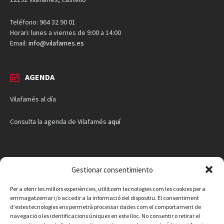
12192 Vilafamés, Castelló
Teléfono: 964 32 90 01
Horari: lunes a viernes de 9:00 a 14:00
Email:
info@vilafames.es
AGENDA
Vilafamés al día
Consulta la agenda de Vilafamés
aquí
Gestionar consentimiento
Per a oferir les millors experiències, utilitzem tecnologies com les cookies per a
emmagatzemar i/o accedir a la informació del dispositiu. El consentiment
d'estes tecnologies ens permetrà processar dades com el comportament de
navegació o les identificacions úniques en este lloc. No consentir o retirar el