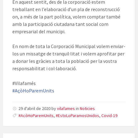
En aquest sentit, des de la corporació estem
treballant en l’elaboració d’un pla de reconstrucció
on, a més de la part política, volem comptar també
amb la participació ciutadana tant social com
empresarial del municipi.
En nom de tota la Corporació Municipal volem enviar-
los un missatge de tranquil·litat i volem aprofitar per
a donar les gràcies a tota la població per la vostra
responsabilitat i col·laboració.
#
Vilafamés
#AçòHoParemUnits
29 d'abril de 2020
by
vilafames
in
Noticies
#AcòHoParemUnits
,
#EstoLoParamosUnidos
,
Covid-19