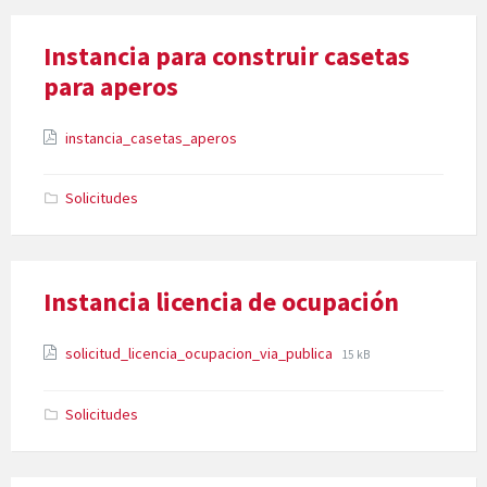
Instancia para construir casetas
para aperos
Attachments
File
instancia_casetas_aperos
extension:
pdf
Solicitudes
Instancia licencia de ocupación
Attachments
File
File
solicitud_licencia_ocupacion_via_publica
15 kB
extension:
size:
pdf
Solicitudes