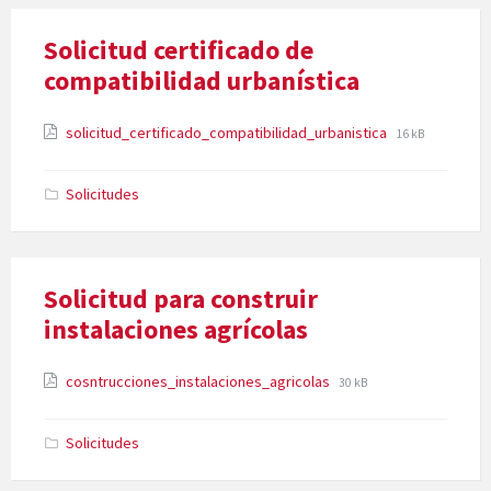
Solicitud certificado de
compatibilidad urbanística
Attachments
File
File
solicitud_certificado_compatibilidad_urbanistica
16 kB
extension:
size:
pdf
Solicitudes
Solicitud para construir
instalaciones agrícolas
Attachments
File
File
cosntrucciones_instalaciones_agricolas
30 kB
extension:
size:
pdf
Solicitudes