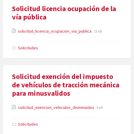
Solicitud licencia ocupación de la
vía pública
Attachments
File
File
solicitud_licencia_ocupacion_via_publica
15 kB
extension:
size:
pdf
Solicitudes
Solicitud exención del impuesto
de vehículos de tracción mecánica
para minusvalidos
Attachments
File
File
solicitud_exencion_vehiculos_disminuidos
9 kB
extension:
size:
pdf
Solicitudes