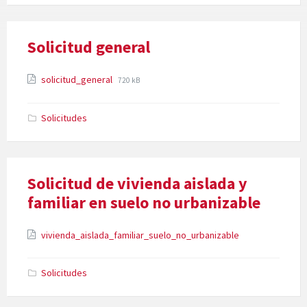
Solicitud general
Attachments
File
File
solicitud_general
720 kB
extension:
size:
pdf
Solicitudes
Solicitud de vivienda aislada y
familiar en suelo no urbanizable
Attachments
File
vivienda_aislada_familiar_suelo_no_urbanizable
extension:
pdf
Solicitudes