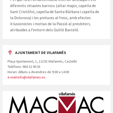
diferents retaules barrocs (altar major, capella de
Sant Cristòfol, capella de Santa Bàrbara i capella de
la Dolorosa) i les pintures al fresc, amb efectes
il·lusionistes i motius de la Passió al presbiteri,
atribuïdes a l’entorn dels Guilló Barceló.
AJUNTAMENT DE VILAFAMÉS
Plaça Ajuntament, 1, 12192 Vilafamés, Castelló
Teléfono: 964 32 90 01
Horari: dilluns a divendres de 9:00 a 14:00
e-mail:info@vilafames.es