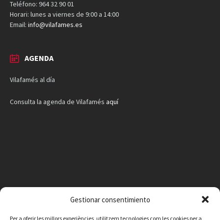
Teléfono: 964 32 90 01
Horari: lunes a viernes de 9:00 a 14:00
Email:
info@vilafames.es
AGENDA
Vilafamés al día
Consulta la agenda de Vilafamés
aquí
Gestionar consentimiento
Per a oferir les millors experiències, utilitzem tecnologies com les cookies per a