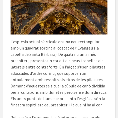
L’església actual s’articula en una nau rectangular
amb un quadrat sortint al costat de l’Evangeli (la
capella de Santa Bàrbara). De quatre trams més
presbiteri, presenta un cor alt als peus i capelles als
laterals entre contraforts. En l’alçat s’usen pilastres
adossades d’ordre corinti, que suporten un
entaulament amb ressalts als eixos de les pilastres.
Damunt d’aquestes se situa la cúpula de canó dividida
per arcs faixons amb llunetes però sense llum directa.
Els únics punts de llum que presenta l’església són la
finestra espitllera del presbiteri i la que hi ha al cor.
Pel que fa a l’ornamentació interior destaquen els