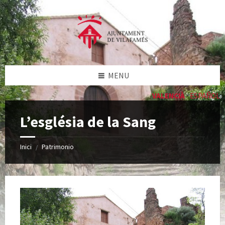
Skip
Skip
Skip
to
to
to
content
left
footer
sidebar
MENU
VALENCIÀ
ESPAÑOL
L’església de la Sang
Inici
Patrimonio
/