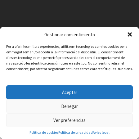
Gestionar consentimiento
Per a oferir les millors experiències, utilitzem tecnologies com les cookies per a
emmagatzemar i/o accedir a la informació del dispositiu. El consentiment
d'estes tecnologies ens permetrà processar dades com el comportament de
navegació o les identificacions úniques en este lloc. No consentir o retirar el
consentiment, pot afectar negativament unes certes característiques i funcions.
Facebook
Instagram
X
YouTube
Email
Contacto
Aviso legal
Política de privacidad
Política de cookies
Aceptar
© 2026 Ajuntament de Vilafamés - Desarrollada por
CorvanIT
Denegar
Ver preferencias
Política de cookies
Política de privacidad
Aviso legal