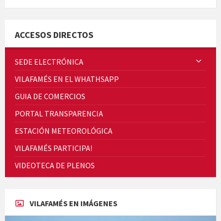
Quintà Culroja
ACCESOS DIRECTOS
SEDE ELECTRÓNICA
VILAFAMÉS EN EL WHATHSAPP
Cicle de Cine i Dones rurals
GUIA DE COMERCIOS
Concerts al Museu
PORTAL TRANSPARENCIA
ESTACIÓN METEOROLÓGICA
VILAFAMÉS PARTICIPA!
VIDEOTECA DE PLENOS
Concerts al Museu
VILAFAMÉS EN IMÁGENES